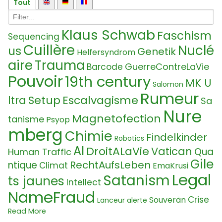
Tout
Klaus Schwab
Faschism
Sequencing
Cuillère
Nuclé
us
Genetik
Helfersyndrom
aire
Trauma
GuerreContreLaVie
Barcode
Pouvoir
19th century
MK U
Salomon
Rumeur
Setup
Escalvagisme
ltra
Sa
Nure
Magnetofection
tanisme
Psyop
mberg
Chimie
Findelkinder
Robotics
AI
DroitALaVie
Vatican
Qua
Human Traffic
Gile
RechtAufsLeben
ntique
Climat
EmaKrusi
Legal
Satanism
ts jaunes
Intellect
NameFraud
Crise
Souverän
Lanceur alerte
Communi
Read More
Alimentaire
Propriété Intelectuelle