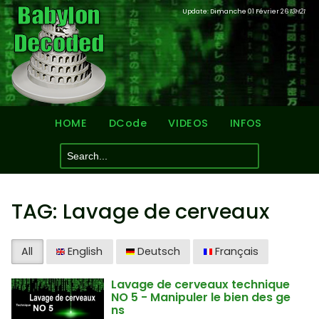
Update: Dimanche 01 Février 26
13H21
HOME
DCode
VIDEOS
INFOS
TAG: Lavage de cerveaux
All
English
Deutsch
Français
Lavage de cerveaux technique
NO 5 - Manipuler le bien des ge
ns