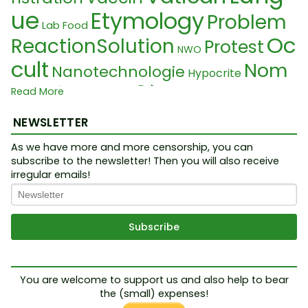
ue
Etymology
Problem
Lab Food
Oc
ReactionSolution
Protest
NWO
cult
Nom
Nanotechnologie
Hypocrite
3ème guerre
Bac à sable
Read More
mondiale
Babylon Corrupti
NEWSLETTER
on
Pharaon
G
Transgender
Mitra
As we have more and more censorship, you can
rundrechte
subscribe to the newsletter! Then you will also receive
Nord
Orphelin
Surpopulation
irregular emails!
Jeu
stream 1
Illusion
Sc
RobertKochInstitut
ADN
Kabal
Law
Intellekt
Miasma
ientisme
e
Peace
Lügen
Great Res
Malédiction
Boutry
Sat
Tumeur
Society
et
Gouvernement
anisme
You are welcome to support us and also help to bear
Du
Etat profond
Complex
the (small) expenses!