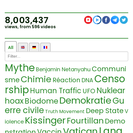
8,003,437
views, from 596 videos
All
Mythe
Communi
Benjamin Netanyahu
Censo
Chimie
sme
Réaction
DNA
rship
Nuklear
Human Traffic
UFO
Demokratie
Gu
hoax
Biodome
erre civile
Deep State
V
Truth Movement
Kissinger
Fourtillan
Demo
iolence
Lang
Vatican
Vaccin
nstration