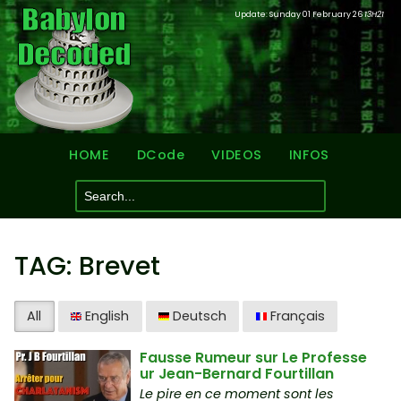
Update: Sunday 01 February 26
13H21
HOME
DCode
VIDEOS
INFOS
TAG: Brevet
All
English
Deutsch
Français
Fausse Rumeur sur Le Professe
ur Jean-Bernard Fourtillan
Le pire en ce moment sont les