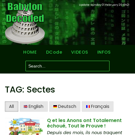
Update: Sunday 01 February 26
13H21
HOME
DCode
VIDEOS
INFOS
TAG: Sectes
All
English
Deutsch
Français
Q et les Anons ont Totalement
échoué, Tout le Prouve !
Depuis des mois, ils nous traquent