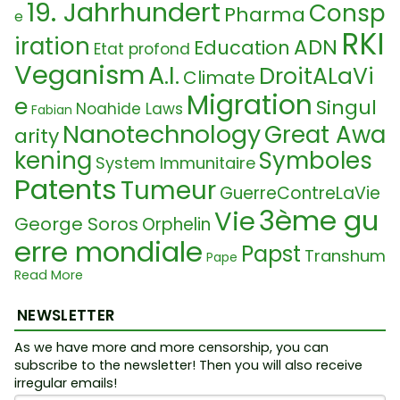
19. Jahrhundert
Consp
Pharma
e
RKI
iration
ADN
Education
Etat profond
Veganism
A.I.
DroitALaVi
Climate
Migration
e
Singul
Noahide Laws
Fabian
Nanotechnology
Great Awa
arity
kening
Symboles
System Immunitaire
Patents
Tumeur
GuerreContreLaVie
3ème gu
Vie
George Soros
Orphelin
erre mondiale
Papst
Transhum
Pape
C
Read More
Illusion
19th century
anisme
His-story
Cult
hine
Eau
NEWSLETTER
5G
Findelkinder
Plasm
Nom
Nordstre
Droit Fondamentaux
As we have more and more censorship, you can
a
Maladie
subscribe to the newsletter! Then you will also receive
am 1
Science
Dictature
Vague
Surveilla
irregular emails!