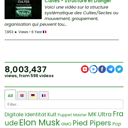
Cultes - Structure et Danger
Voici une vidéo sur la structure
systématique des Cultes/Sectes ou
mouvement, groupement,
organisation qui peuvent tou...
7,953 ► Views • 6 Year
8,003,437
views, from 596 videos
All
Fra
MK Ultra
Digitale Identität
Kult
Puppet Master
Elon Musk
Pied Pipers
ude
Pop
GMO