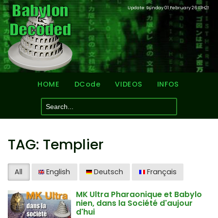
Update: Sunday 01 February 26
13H21
HOME
DCode
VIDEOS
INFOS
TAG: Templier
All
English
Deutsch
Français
MK Ultra Pharaonique et Babylo
nien, dans la Société d'aujour
d'hui