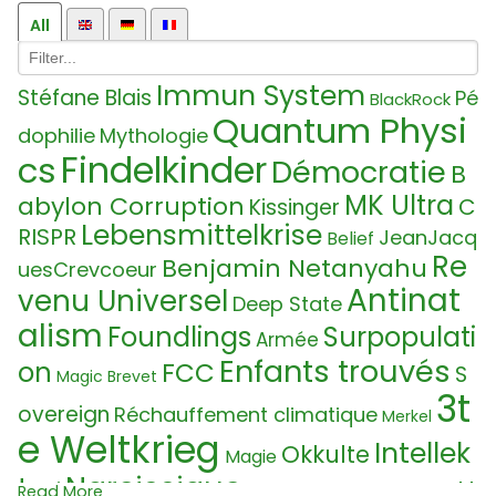
All
Immun System
Stéfane Blais
Pé
BlackRock
Quantum Physi
dophilie
Mythologie
Findelkinder
cs
Démocratie
B
MK Ultra
abylon Corruption
C
Kissinger
Lebensmittelkrise
RISPR
JeanJacq
Belief
Re
Benjamin Netanyahu
uesCrevcoeur
Antinat
venu Universel
Deep State
alism
Foundlings
Surpopulati
Armée
Enfants trouvés
on
FCC
S
Magic
Brevet
3t
overeign
Réchauffement climatique
Merkel
e Weltkrieg
Intellek
Okkulte
Magie
Narcissique
t
H
Loi
Fasciste
Puppet Master
Read More