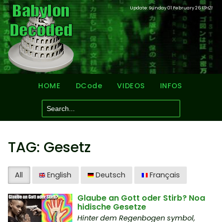
Update: Sunday 01 February 26
13H21
HOME
DCode
VIDEOS
INFOS
TAG: Gesetz
All
English
Deutsch
Français
Glaube an Gott oder Stirb? Noa
hidische Gesetze
Hinter dem Regenbogen symbol,