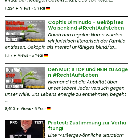
11,224 ► Views • 5 Year
Capitis Diminutio - Geköpftes
Waisenkind #RechtAufsLeben
Durch den Legalen Name wurden
wir juristisch literarisch der Familie
entrissen, Geköpft, als mental unfähiges blind/ta...
11,117 ► Views • 5 Year
Den Mut; STOP und NEIN zu sage
n #RechtAufsLeben
Niemand hat die Autorität über
unser Leben! Jeder versuch gegen
unser Wille, Uns Lebens energie zu entnehmen, begeht
...
8,490 ► Views • 5 Year
Protest: Zustimmung zur Verha
ftung!
Eine “Außergewöhnliche Situation”