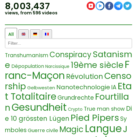
8,003,437
views, from 596 videos
All
Satanism
Conspiracy
Transhumanism
F
e
19ème siècle
Dépopulation
Narcissique
ranc-Maçon
Censo
Révolution
Eta
rship
Nanotechnologie
IA
Gelbwesten
t Totalitaire
Fourtilla
Grundrechte
Gesundheit
n
Di
True man show
Crypto
Pied Pipers
e 10 grössten Lügen
Sy
Langue
J
Magic
mboles
Guerre civile