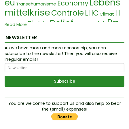
Lebens
eu
Economy
Transehumanisme
mittelkrise
Controle
LHC
H
Climat
Pa
Belief
uman Rights
A.I.
Macron
Read More
pst
Quantum Computer
Krankh
NEWSLETTER
Complexe
Virus
Gnose
eit
Loi civile
As we have more and more censorship, you can
Freimaurer
Migration
Leg
subscribe to the newsletter! Then you will also receive
Wahlen
irregular emails!
Nuklearhoax
alNameFraud
Definitio
TranceHumanismu
nen
Etymology
Ordo ab Chao
s
Bibel
Réaction
Tribunal
Acte de naissance
J
eanJacquesCrevcoeur
Babylo
You are welcome to support us and also help to bear
the (small) expenses!
Pand
n Corruption
Kumaré
Solution
emic
Belle verte
W
Complotiste