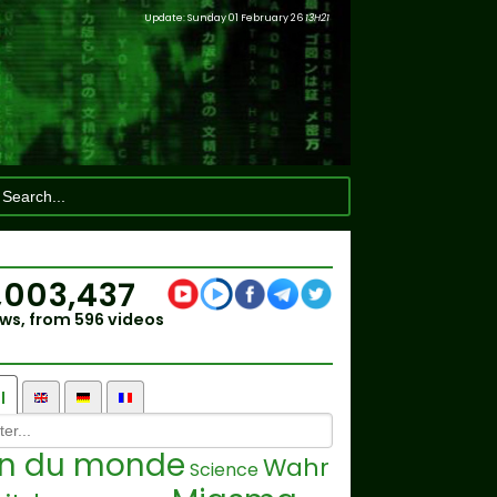
Update: Sunday 01 February 26
13H21
,003,437
ws, from 596 videos
l
in du monde
Wahr
Science