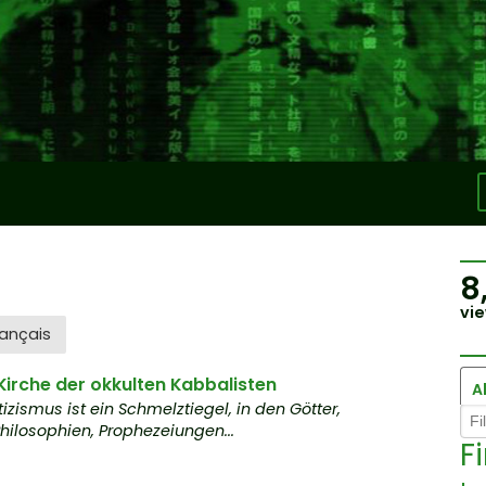
8
vie
ançais
Kirche der okkulten Kabbalisten
Al
izismus ist ein Schmelztiegel, in den Götter,
 Philosophien, Prophezeiungen...
F