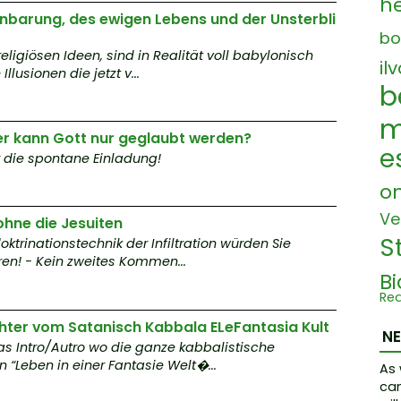
h
fenbarung, des ewigen Lebens und der Unsterbli
bo
eligiösen Ideen, sind in Realität voll babylonisch
il
llusionen die jetzt v...
b
m
der kann Gott nur geglaubt werden?
e
ür die spontane Einladung!
on
Ve
ohne die Jesuiten
S
ktrinationstechnik der Infiltration würden Sie
en! - Kein zweites Kommen...
B
Re
é
ter vom Satanisch Kabbala ELeFantasia Kult
r
N
das Intro/Autro wo die ganze kabbalistische
é
 “Leben in einer Fantasie Welt�...
As 
can
c