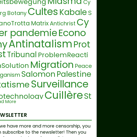
Miasma
eitsbewegung
Cy
Cultes
Kabale
S
rg Botany
Cy
vanoTrotta
Matrix
Antichrist
Econo
er pandemie
Antinatalism
y
Prot
st
Tribunal
ProblemReacti
Migration
Solution
Peace
Salomon
Palestine
ganism
Surveillance
tatisme
Cuillère
St
iotechnology
ad More
T
fane Blais
Revenu Universel
uth Movement
EWSLETTER
Kumar
Vérité
Réalité virtuelle
Di
we have more and more censorship, you
 subscribe to the newsletter! Then you
tature
Einteilung
L
Spiritualité