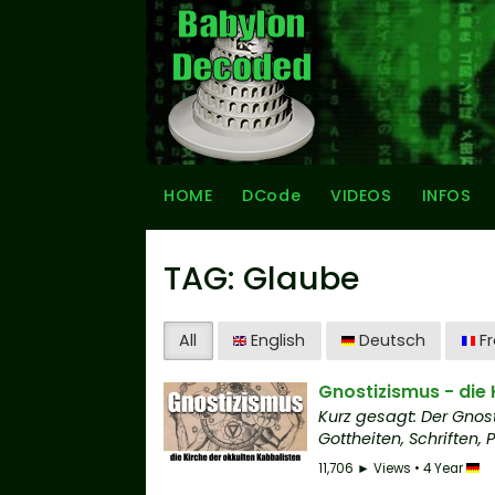
HOME
DCode
VIDEOS
INFOS
TAG: Glaube
All
English
Deutsch
Fr
Gnostizismus - die 
Kurz gesagt: Der Gnost
Gottheiten, Schriften,
11,706 ► Views • 4 Year