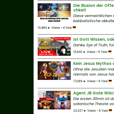
Die Illusion der Of
chkeit
Diese vermeintlichen r
kabbalistische okkulte I
10,484 ► Views • 4 Year
Ist Gott Wissen, o
Danke, Eye of Truth, f
13,643 ► Views • 5 Year
Kein Jesus Mythos 
Ohne die Jesuiten-Indo
niemals von Jesus hör
17,089 ► Views • 6 Year
Agent JB Gate Wäch
Die ersten 30min ist 
satanische Theorie von
20,327 ► Views • 6 Year