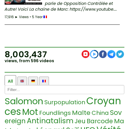
parle de Opposition Contrôlée et
Autre! Voici La chaine de Marc: https://www.youtube....
17,916 ► Views • 5 Year
8,003,437
views, from 596 videos
All
Croyan
Salomon
Surpopulation
ces
Mot
Sov
Malte
Foundlings
China
Antinatalism
ereign
Ma
Jeu
Barcode