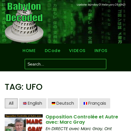
Update: Sunday 01 February 26
13H21
HOME
DCode
VIDEOS
INFOS
TAG: UFO
All
English
Deutsch
Français
Opposition Controlée et Autre
avec: Marc Gray
En DIRECTE avec Marc Gray. Ont