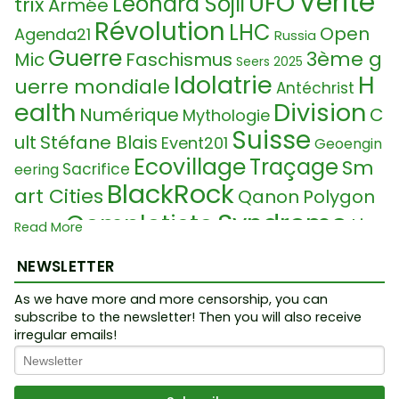
Vérité
UFO
Léonard Sojli
trix
Armée
Révolution
LHC
Open
Agenda21
Russia
Guerre
3ème g
Mic
Faschismus
Seers 2025
Idolatrie
H
uerre mondiale
Antéchrist
ealth
Division
Numérique
C
Mythologie
Suisse
ult
Stéfane Blais
Event201
Geoengin
Ecovillage
Traçage
Sm
Sacrifice
eering
BlackRock
art Cities
Qanon
Polygon
Syndrome
Complotiste
Liv
Glaube
Read More
Judaisme
Klaus
e
Sprache
Roman Law
NEWSLETTER
Rit
Temple
Schwab
Paix
19th century
As we have more and more censorship, you can
ualised Sacrifice
C
subscribe to the newsletter! Then you will also receive
Bac à sable
irregular emails!
Cultes
ontrole
RightForLife
Lab Fo
Wissenschaft
Lo
Hydroxychloroquin
od