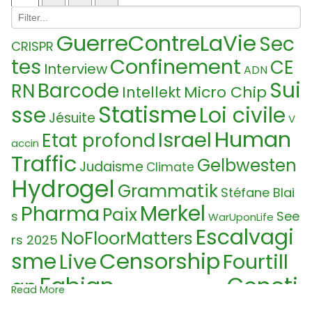
GuerreContreLaVie
Sec
CRISPR
Confinement
tes
CE
Interview
ADN
Sui
Barcode
RN
Micro Chip
Intellekt
Statisme
sse
Loi civile
Jésuite
V
Human
Israel
Etat profond
accin
Traffic
Gelbwesten
Judaisme
Climate
Hydrogel
Grammatik
Stéfane Blai
Merkel
Pharma
Paix
s
See
WarUponLife
Escalvagi
NoFloorMatters
rs 2025
Censorship
sme
Live
Fourtill
Fabian
Geneti
an
Benjamin Netanyahu
Read More
k