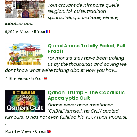
Tout croyant de n'importe quelle
religion, foi, culte, tradition,
spiritualité, qui pratique, vénère,
idéalise quoi ...
9,292 ► Views • 5 Year
Q and Anons Totally Failed, Full
Proof!
For months they have been trolling
us by the thousands and saying we
don't know what we're talking about! Now you hav...
7,191 ► Views • 5 Year
Qanon, Trump - The Cabalistic
Apocalyptic Cult
Qanon never once mentioned
"CABAL" himself, he ONLY quoted
rumours! Q has not even fulfilled his VERY FIRST PROMISE
...
14,594 ► Views • 6 Year