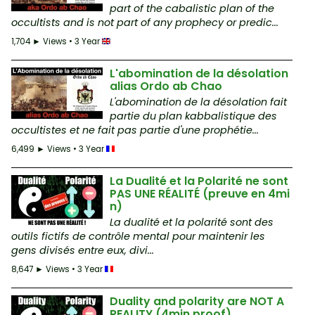
part of the cabalistic plan of the
occultists and is not part of any prophecy or predic...
1,704 ► Views • 3 Year
L'abomination de la désolation
alias Ordo ab Chao
L'abomination de la désolation fait
partie du plan kabbalistique des
occultistes et ne fait pas partie d'une prophétie...
6,499 ► Views • 3 Year
La Dualité et la Polarité ne sont
PAS UNE RÉALITÉ (preuve en 4mi
n)
La dualité et la polarité sont des
outils fictifs de contrôle mental pour maintenir les
gens divisés entre eux, divi...
8,647 ► Views • 3 Year
Duality and polarity are NOT A
REALITY (4min proof)