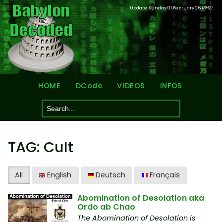
Update: Sunday 01 February 26
13H21
HOME
DCode
VIDEOS
INFOS
TAG: Cult
All
English
Deutsch
Français
Abomination of Desolation aka
Ordo ab Chao
The Abomination of Desolation is