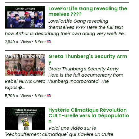
LoveForLife Gang revealing the
mselves ????
LoveForLife Gang revealing
themselves ???? Here the full text
how Arthur is describing their own doing very well! Pe...
2,649 ► Views • 6 Year
Greta Thunberg's Security Arm
y
Greta Thunberg's Security Army
Here is the full documentary from
Rebel NEWS: Greta Thunberg Incorporated: The
Expos�...
5,708 ► Views • 6 Year
Hystérie Climatique Révolution
CULT-urelle vers la Dépopulatio
n
Voici une vidéo sur le
"Réchauffement climatique" qui s'avère un Culte