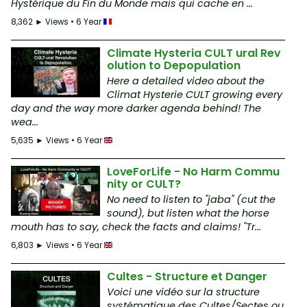
Hystérique du Fin du Monde mais qui cache en ...
8,362 ► Views • 6 Year
Climate Hysteria CULT ural Rev
olution to Depopulation
Here a detailed video about the
Climat Hysterie CULT growing every
day and the way more darker agenda behind! The
wea...
5,635 ► Views • 6 Year
LoveForLife - No Harm Commu
nity or CULT?
No need to listen to "jaba" (cut the
sound), but listen what the horse
mouth has to say, check the facts and claims! "Tr...
6,803 ► Views • 6 Year
Cultes - Structure et Danger
Voici une vidéo sur la structure
systématique des Cultes/Sectes ou