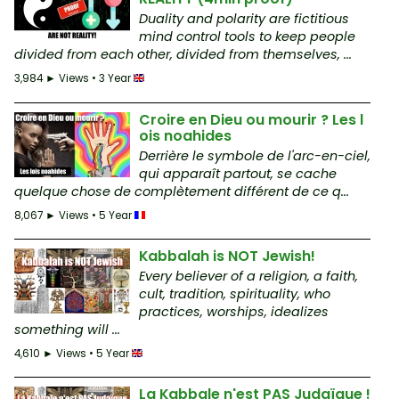
Duality and polarity are fictitious
mind control tools to keep people
divided from each other, divided from themselves, ...
3,984 ► Views • 3 Year
Croire en Dieu ou mourir ? Les l
ois noahides
Derrière le symbole de l'arc-en-ciel,
qui apparaît partout, se cache
quelque chose de complètement différent de ce q...
8,067 ► Views • 5 Year
Kabbalah is NOT Jewish!
Every believer of a religion, a faith,
cult, tradition, spirituality, who
practices, worships, idealizes
something will ...
4,610 ► Views • 5 Year
La Kabbale n'est PAS Judaïque !