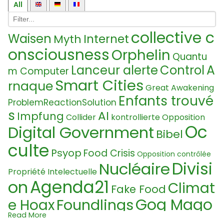
All
collective c
Waisen
Internet
Myth
onsciousness
Orphelin
Quantu
A
Lanceur alerte
Control
m Computer
Smart Cities
rnaque
Great Awakening
Enfants trouvé
ProblemReactionSolution
s
AI
Impfung
Collider
kontrollierte Opposition
Oc
Digital Government
Bibel
culte
Psyop
Food Crisis
Opposition contrôlée
Divisi
Nucléaire
Propriété Intelectuelle
Agenda21
on
Climat
Fake Food
Gog Mago
Foundlings
e Hoax
Read More
g
3ème guerre mondiale
Papst