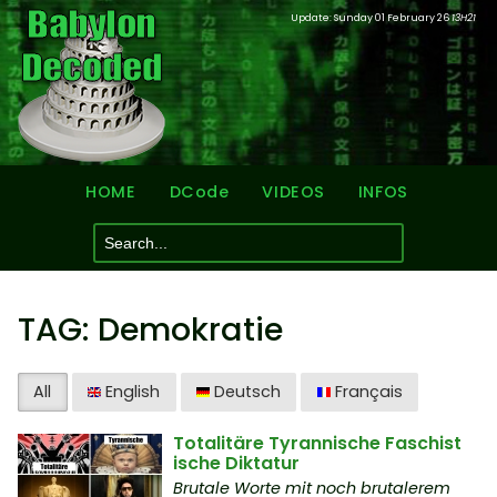
Update: Sunday 01 February 26
13H21
HOME
DCode
VIDEOS
INFOS
TAG: Demokratie
All
English
Deutsch
Français
Totalitäre Tyrannische Faschist
ische Diktatur
Brutale Worte mit noch brutalerem