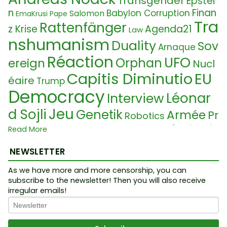
Transgender
Epstei
n
Finan
Babylon Corruption
Salomon
EmaKrusi
Pape
Tra
Rattenfänger
z Krise
Agenda21
Law
nshumanism
Duality
Sov
Arnaque
Réaction
UFO
Orphan
ereign
Nucl
Capitis Diminutio
EU
éaire
Trump
Democracy
Léonar
Interview
Jeu
d Sojli
Genetik
Armée
Pr
Robotics
Malédicti
Read More
oblemReactionSolution
on
Tracing
NEWSLETTER
Crise Alimentaire
Fourtillan
Yellow Jacke
App
Smart Cities
As we have more and more censorship, you can
subscribe to the newsletter! Then you will also receive
ts
Veganism
Eme
Propriété Intelectuelle
irregular emails!
Dépopulation
Mor
utes
Mensonge
Hypocrite
gellons
CRISPR
Espace