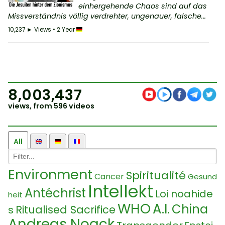
einhergehende Chaos sind auf das
Missverständnis völlig verdrehter, ungenauer, falsche...
10,237 ► Views • 2 Year
8,003,437
views, from 596 videos
All
Environment
Spiritualité
Cancer
Gesund
Intellekt
Antéchrist
Loi noahide
heit
WHO
A.I.
China
Ritualised Sacrifice
s
Andreas Noack