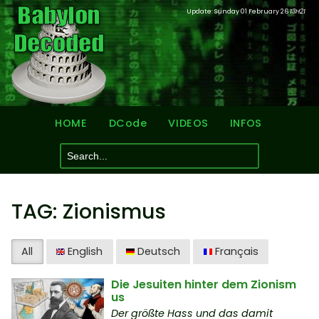
Update: Sunday 01 February 26
13H21
HOME
DCode
VIDEOS
INFOS
TAG: Zionismus
All
English
Deutsch
Français
Die Jesuiten hinter dem Zionism
us
Der größte Hass und das damit