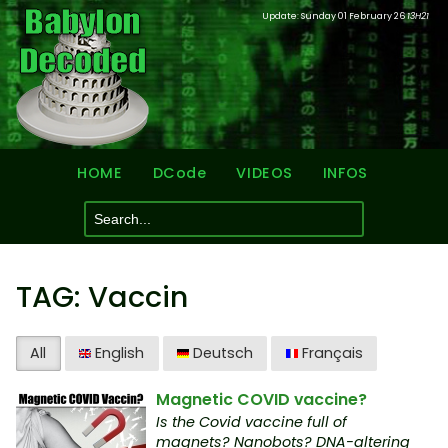
Update: Sunday 01 February 26
13H21
HOME
DCode
VIDEOS
INFOS
TAG: Vaccin
All
English
Deutsch
Français
Magnetic COVID vaccine?
Is the Covid vaccine full of
magnets? Nanobots? DNA-altering