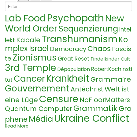
Psychopath
Lab Food
New
World Order
Sequenzierung
Intel
Transhumanism
Ko
Kabale
lekt
mplex
Israel
Chaos
Democracy
Fascis
Zionismus
te
Great Reset
Findelkinder
Cult
3rd Temple
RobertKochInsti
Dépopulation
Krankheit
Cancer
Grammaire
tut
Gouvernement
Welt ist
Antéchrist
Censure
eine Lüge
NoFloorMatters
Grammatik
Gra
Quantum Computer
Ukraine Conflict
Média
phene
Macron
Read More
Quantum Physics
Peace
Vi