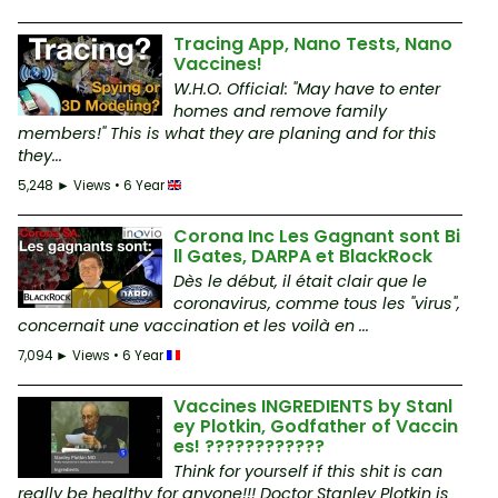
Tracing App, Nano Tests, Nano
Vaccines!
W.H.O. Official: "May have to enter
homes and remove family
members!" This is what they are planing and for this
they...
5,248 ► Views • 6 Year
Corona Inc Les Gagnant sont Bi
ll Gates, DARPA et BlackRock
Dès le début, il était clair que le
coronavirus, comme tous les "virus",
concernait une vaccination et les voilà en ...
7,094 ► Views • 6 Year
Vaccines INGREDIENTS by Stanl
ey Plotkin, Godfather of Vaccin
es! ????????????
Think for yourself if this shit is can
really be healthy for anyone!!! Doctor Stanley Plotkin is