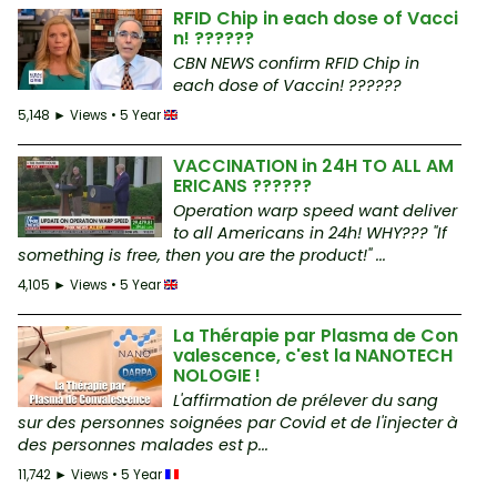
RFID Chip in each dose of Vacci
n! ??????
CBN NEWS confirm RFID Chip in
each dose of Vaccin! ??????
5,148 ► Views • 5 Year
VACCINATION in 24H TO ALL AM
ERICANS ??????
Operation warp speed want deliver
to all Americans in 24h! WHY??? "If
something is free, then you are the product!" ...
4,105 ► Views • 5 Year
La Thérapie par Plasma de Con
valescence, c'est la NANOTECH
NOLOGIE !
L'affirmation de prélever du sang
sur des personnes soignées par Covid et de l'injecter à
des personnes malades est p...
11,742 ► Views • 5 Year