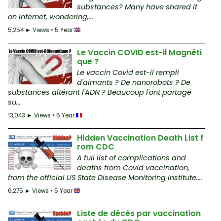
substances? Many have shared it
on internet, wondering,...
5,254 ► Views • 5 Year
Le Vaccin COVID est-il Magnéti
que ?
Le vaccin Covid est-il rempli
d'aimants ? De nanorobots ? De
substances altérant l'ADN ? Beaucoup l'ont partagé
su...
13,043 ► Views • 5 Year
Hidden Vaccination Death List f
rom CDC
A full list of complications and
deaths from Covid vaccination,
from the official US State Disease Monitoring Institute....
6,275 ► Views • 5 Year
Liste de décès par vaccination