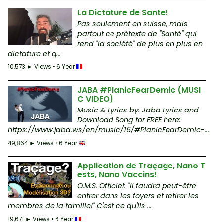
La Dictature de Sante!
Pas seulement en suisse, mais
partout ce prétexte de "Santé" qui
rend "la société" de plus en plus en
dictature et q...
10,573 ► Views • 6 Year
JABA #PlanicFearDemic (MUSI
C VIDEO)
Music & Lyrics by: Jaba Lyrics and
Download Song for FREE here:
https://www.jaba.ws/en/music/16/#PlanicFearDemic-...
49,864 ► Views • 6 Year
Application de Traçage, Nano T
ests, Nano Vaccins!
O.M.S. Officiel: "Il faudra peut-être
entrer dans les foyers et retirer les
membres de la famille!" C'est ce qu'ils ...
19,671 ► Views • 6 Year