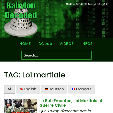
Update: Sunday 01 February 26
13H21
HOME
DCode
VIDEOS
INFOS
TAG: Loi martiale
All
English
Deutsch
Français
Le But: Émeutes, Loi Martiale et
Guerre Civile
Que Trump n'accepte pas le