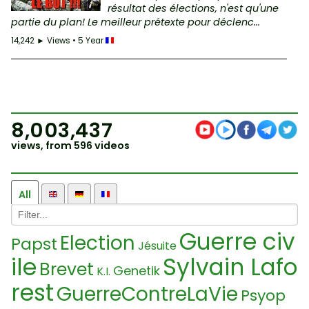
résultat des élections, n'est qu'une
partie du plan! Le meilleur prétexte pour déclenc...
14,242 ► Views • 5 Year
8,003,437
views, from 596 videos
All
Guerre civ
Election
Papst
Jésuite
ile
Sylvain Lafo
Brevet
Genetik
K.I.
rest
GuerreContreLaVie
Psyop