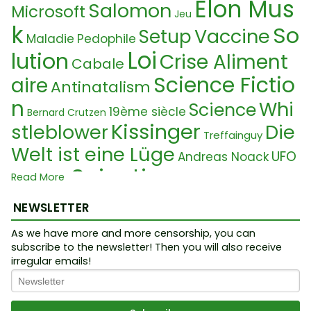
Elon Mus
Salomon
Microsoft
Jeu
k
So
Vaccine
Setup
Maladie
Pedophile
Loi
lution
Crise Aliment
Cabale
Science Fictio
aire
Antinatalism
n
Whi
Science
19ème siècle
Bernard Crutzen
Kissinger
stleblower
Die
Treffainguy
Welt ist eine Lüge
UFO
Andreas Noack
Scientismus
Cy
Trump
Read More
Fraude
ber pandemie
Helfersyndr
Rumeur
NEWSLETTER
om
Nouvel Or
Grammatic
Digitaler Staat
As we have more and more censorship, you can
Nanotechnologie
dre Mondiale
R
subscribe to the newsletter! Then you will also receive
Ph
Chimie
Idolatrie
irregular emails!
attenfänger
Protest
arma
Tra
Police
Neurolink