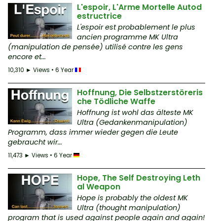
L'espoir, L'Arme Mortelle Autod
estructrice
L'espoir est probablement le plus
ancien programme MK Ultra
(manipulation de pensée) utilisé contre les gens
encore et...
10,310 ► Views • 6 Year
Hoffnung, Die Selbstzerstöreris
che Tödliche Waffe
Hoffnung ist wohl das älteste MK
Ultra (Gedankenmanipulation)
Programm, dass immer wieder gegen die Leute
gebraucht wir...
11,473 ► Views • 6 Year
Hope, The Self Destroying Leth
al Weapon
Hope is probably the oldest MK
Ultra (thought manipulation)
program that is used against people again and again!