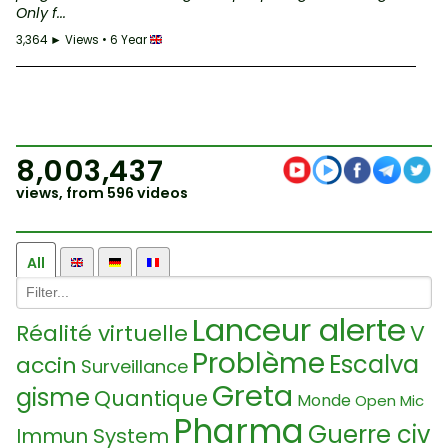
Only f...
3,364 ► Views • 6 Year
8,003,437
views, from 596 videos
All
Lanceur alerte
Réalité virtuelle
V
Problème
Escalva
accin
Surveillance
Greta
gisme
Quantique
Monde
Open Mic
Pharma
Guerre civ
Immun System