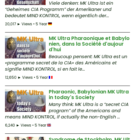
Viele denken: MK Ultra ist ein
“Geheimes CIA Programm” der Amerikaner und
bedeutet MIND KONTROL, wenn eigentlich der...
20,017 ► Views • 5 Year
MK Ultra Pharaonique et Babylo
nien, dans la Société d'aujour
d'hui
Beaucoup pensent: MK Ultra est un
«programme secret de la CIA» des Américains et
signifie MIND KONTROL, si en fait le...
12,650 ► Views • 5 Year
Pharaonic, Babylonian MK Ultra
in today's Society
Many think: MK Ultra is a “secret CIA
program” of the Americans and
means MIND KONTROL, if actually the non-English ...
6,240 ► Views • 5 Year
Syndrome de Stockholm, MK Ult