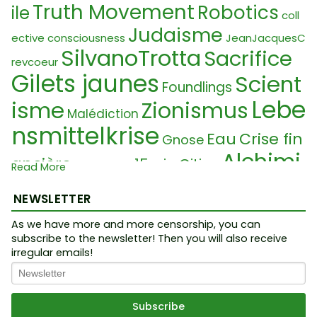
Truth Movement
Robotics
ile
coll
Judaisme
ective consciousness
JeanJacquesC
SilvanoTrotta
Sacrifice
revcoeur
Gilets jaunes
Scient
Foundlings
Lebe
isme
Zionismus
Malédiction
nsmittelkrise
Eau
Crise fin
Gnose
Alchimi
ancière
15min Cities
Apocalypse
Read More
Graph
e
Sylvain Laforest
Psyop
NEWSLETTER
ene
Finanz Krise
Human Rights
As we have more and more censorship, you can
Ecovillage
Souverän
Pap
Human Traffic
subscribe to the newsletter! Then you will also receive
Armée
irregular emails!
Controlled Opp
st
Pouvoir
osition
Crise
Entvölkerung
Vatican
Alimentaire
Intellekt
Krankheit
Complotist