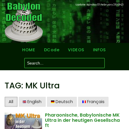
Update: Sunday 01 February 26
13H21
HOME
DCode
VIDEOS
INFOS
TAG: MK Ultra
All
English
Deutsch
Français
Pharaonische, Babylonische MK
Ultra in der heutigen Gesellscha
ft