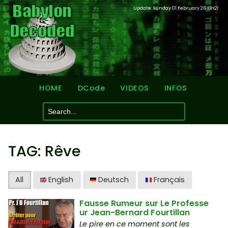
Update: Sunday 01 February 26
13H21
HOME
DCode
VIDEOS
INFOS
TAG: Rêve
All
English
Deutsch
Français
Fausse Rumeur sur Le Professe
ur Jean-Bernard Fourtillan
Le pire en ce moment sont les