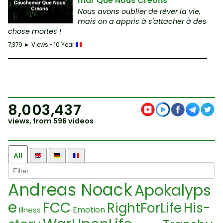
mar Que Nous Créons
Nous avons oublier de rêver la vie,
mais on a appris à s'attacher à des
chose mortes !
7,379 ► Views • 10 Year
8,003,437
views, from 596 videos
All
Andreas Noack
Apokalyps
e
FCC
RightForLife
His-
Emotion
Illness