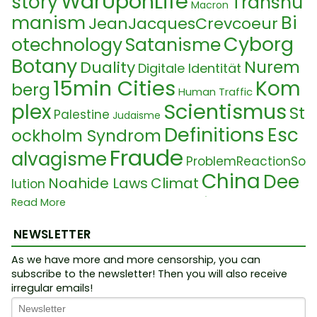
WarUponLife
story
Transhu
Macron
manism
Bi
JeanJacquesCrevcoeur
Cyborg
otechnology
Satanisme
Botany
Nurem
Duality
Digitale Identität
15min Cities
Kom
berg
Human Traffic
Scientismus
plex
St
Palestine
Judaisme
Definitions
Esc
ockholm Syndrom
Fraude
alvagisme
ProblemReactionSo
China
Dee
Noahide Laws
Climat
lution
Tyrannie
p State Hoax
Vérité
Read More
Ped
ophile
Sectes
Wahrheitsbewegung
Sequencing
Ch
NEWSLETTER
Templier
Nuc
Antichrist
Cabale
emtrail
As we have more and more censorship, you can
Kontr
Croyances
léaire
Grammatic
subscribe to the newsletter! Then you will also receive
olle
New World Or
irregular emails!
Helfersyndrom