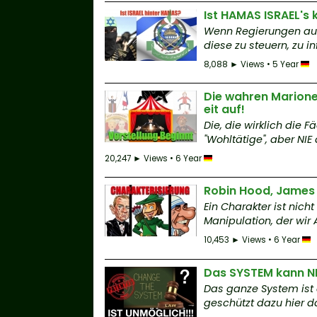
Ist HAMAS ISRAEL's 
Wenn Regierungen auf 
diese zu steuern, zu infi
8,088 ► Views • 5 Year
Die wahren Marionet
eit auf!
Die, die wirklich die 
"Wohltätige", aber NIE 
20,247 ► Views • 6 Year
Robin Hood, James
Ein Charakter ist nich
Manipulation, der wir A
10,453 ► Views • 6 Year
Das SYSTEM kann N
Das ganze System ist
geschützt dazu hier da