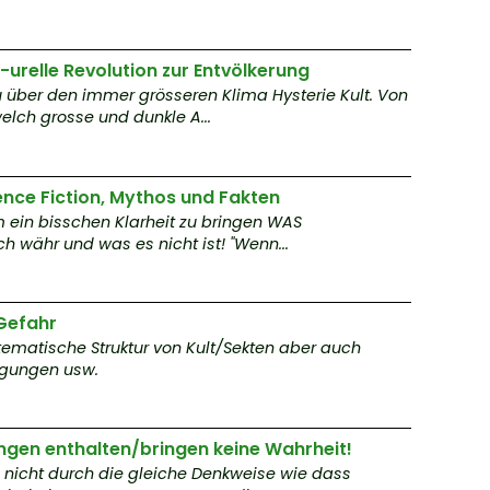
aba
i
-urelle Revolution zur Entvölkerung
M
u über den immer grösseren Klima Hysterie Kult. Von
os
lch grosse und dunkle A...
ns
R
ence Fiction, Mythos und Fakten
o
m ein bisschen Klarheit zu bringen WAS
h währ und was es nicht ist! "Wenn...
n
a
 Gefahr
5
stematische Struktur von Kult/Sekten aber auch
egungen usw.
a
s
gen enthalten/bringen keine Wahrheit!
o
 nicht durch die gleiche Denkweise wie dass