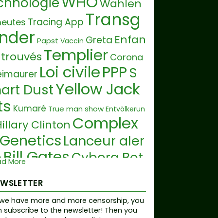
WHO
chnologie
Wahlen
Transg
Tracing App
eutes
nder
Enfan
Greta
Papst
Vaccin
Templier
 trouvés
Corona
Loi civile
PPP
S
eimaurer
Yellow Jack
art Dust
ts
Kumaré
True man show
Entvölkerun
Complex
illary Clinton
Genetics
Lanceur aler
Bill Gates
e
Cyborg Bot
ad More
Transhu
Intellekt
ny
EWSLETTER
anisme
Illnes
Migration
we have more and more censorship, you
Transhuma
Satanismus
 subscribe to the newsletter! Then you