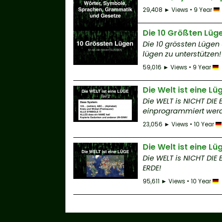
29,408 ► Views • 9 Year
Die 10 Größten Lüg
Die 10 grössten Lügen
lügen zu unterstützen!
59,016 ► Views • 9 Year
Die Welt ist eine Lüg
Die WELT is NICHT DIE
einprogrammiert werde
23,056 ► Views • 10 Year
Die Welt ist eine Lüg
Die WELT is NICHT DIE
ERDE!
95,611 ► Views • 10 Year