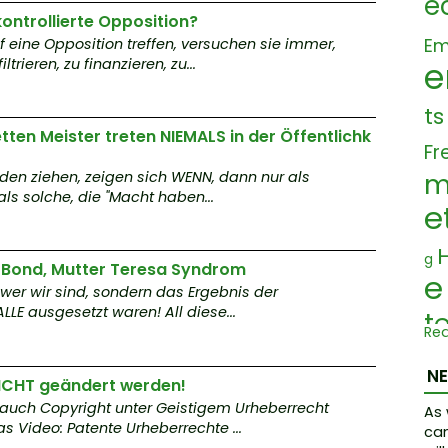
e
kontrollierte Opposition?
Em
eine Opposition treffen, versuchen sie immer,
ltrieren, zu finanzieren, zu...
e
ts
ten Meister treten NIEMALS in der Öffentlichk
Fr
m
Fäden ziehen, zeigen sich WENN, dann nur als
als solche, die "Macht haben...
e
H
g
 Bond, Mutter Teresa Syndrom
e
t wer wir sind, sondern das Ergebnis der
LLE ausgesetzt waren! All diese...
t
Re
a
N
m
ICHT geändert werden!
 auch Copyright unter Geistigem Urheberrecht
As 
s
s Video: Patente Urheberrechte ...
can