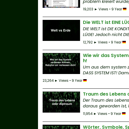
problem kreiert wurde
19,203 ► Views • 9 Year
Die WELT ist EINE LÜ
DIE WELT ist DIE KOND
LÜGE! Jedoch nicht DIE
12,792 ► Views • 9 Year
Wie wir das System 
h!
Um aus dem system z
DASS SYSTEM IST! Damit
23,264 ► Views • 9 Year
Traum des Lebens 
Der Traum des Lebens
daraus geworden ist, is
11,954 ► Views • 9 Year
Wörter, Symbole, 