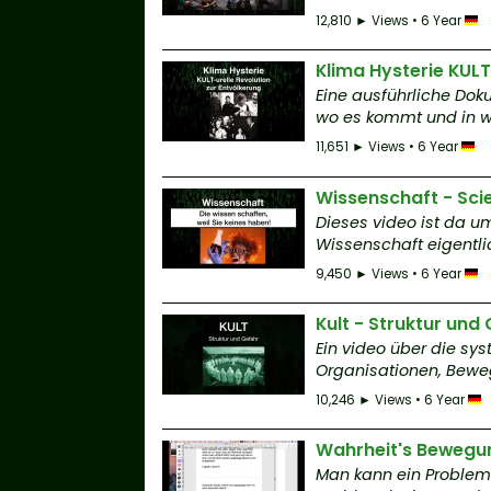
12,810 ► Views • 6 Year
Klima Hysterie KULT
Eine ausführliche Dok
wo es kommt und in we
11,651 ► Views • 6 Year
Wissenschaft - Sci
Dieses video ist da u
Wissenschaft eigentlic
9,450 ► Views • 6 Year
Kult - Struktur und
Ein video über die sy
Organisationen, Bew
10,246 ► Views • 6 Year
Wahrheit's Bewegun
Man kann ein Problem