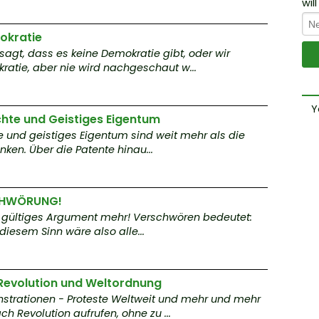
n
wil
-
mokratie
m
agt, dass es keine Demokratie gibt, oder wir
atie, aber nie wird nachgeschaut w...
nfl
rie
Y
e
hte und Geistiges Eigentum
e und geistiges Eigentum sind weit mehr als die
en. Über die Patente hinau...
W
mi
l
SCHWÖRUNG!
a
n gültiges Argument mehr! Verschwören bedeutet:
esem Sinn wäre also alle...
D
P
 Revolution und Weltordnung
n
trationen - Proteste Weltweit und mehr und mehr
 Revolution aufrufen, ohne zu ...