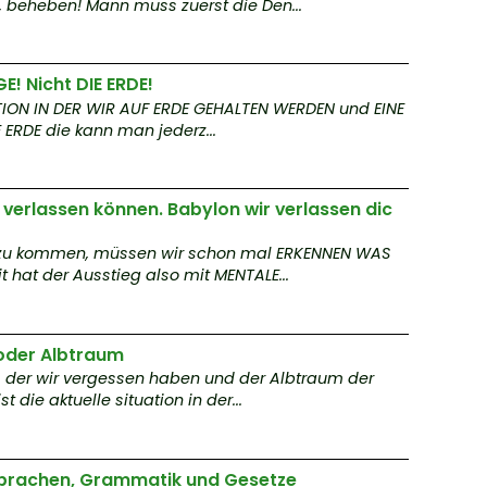
, beheben! Mann muss zuerst die Den...
L
y
a
t
GE! Nicht DIE ERDE!
e
ITION IN DER WIR AUF ERDE GEHALTEN WERDEN und EINE
 ERDE die kann man jederz...
T
n
verlassen können. Babylon wir verlassen dic
e
u kommen, müssen wir schon mal ERKENNEN WAS
o
 hat der Ausstieg also mit MENTALE...
ar
mo
oder Albtraum
ris
 der wir vergessen haben und der Albtraum der
a
t die aktuelle situation in der...
G
e
Sprachen, Grammatik und Gesetze