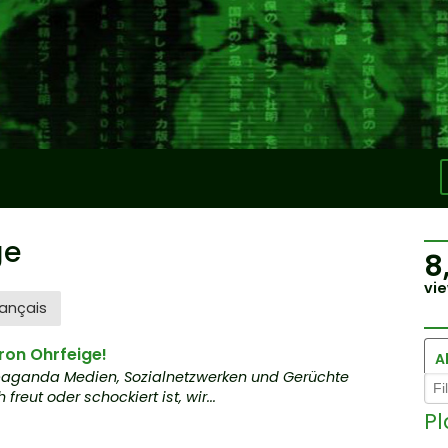
ge
8
vie
ançais
ron Ohrfeige!
Al
aganda Medien, Sozialnetzwerken und Gerüchte
freut oder schockiert ist, wir...
P