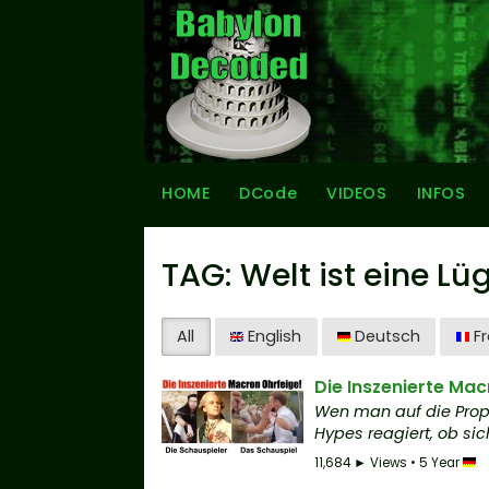
HOME
DCode
VIDEOS
INFOS
TAG: Welt ist eine Lü
All
English
Deutsch
Fr
Die Inszenierte Mac
Wen man auf die Prop
Hypes reagiert, ob sich 
11,684 ► Views • 5 Year