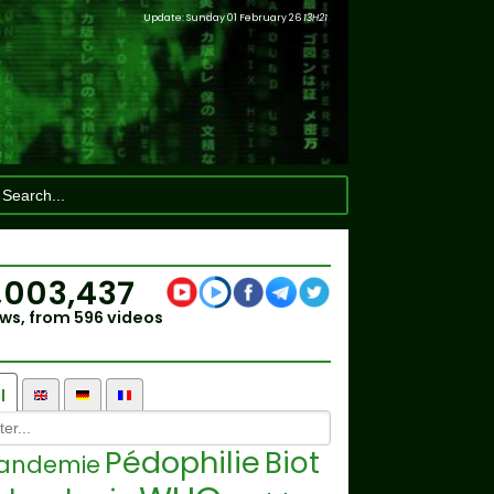
Update: Sunday 01 February 26
13H21
,003,437
ws, from 596 videos
l
Pédophilie
Biot
landemie