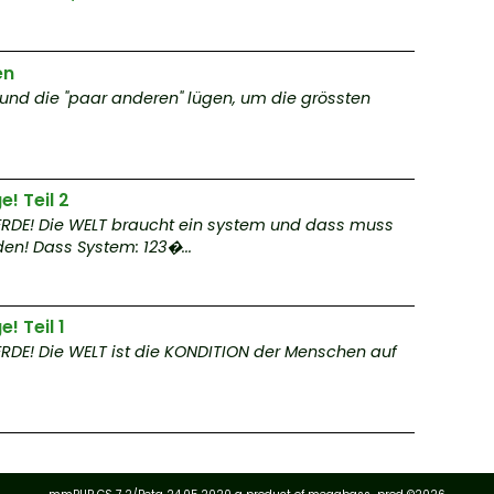
u
en
C
 und die "paar anderen" lügen, um die grössten
ll
Kr
i
e! Teil 2
 ERDE! Die WELT braucht ein system und dass muss
e
n! Dass System: 123�...
v
e
e! Teil 1
 ERDE! Die WELT ist die KONDITION der Menschen auf
P
e F
en 
R