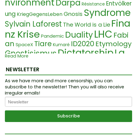
nvironment
Darpa
Entvölker
Résistance
Syndrome
ung
Gnosis
KriegGegensLeben
Fina
Sylvain Laforest
The World is a Lie
LHC
nz Krise
Duality
Fabi
Pandemic
an
Tiare
ID2020
Etymology
SpaceX
Kumaré
Dictatorship
La
Gnostisismus
Read More
Lanceur alerte
w
Roman Law
Pope
NEWSLETTER
Virus
Droit Fondamentaux
Arm
As we have more and more censorship, you can
Ety
ageddon
PCR Test
Société secrète
A.I.
subscribe to the newsletter! Then you will also receive
Demokratie
mologie
irregular emails!
Viren
Gog Magog
Antichr
Sprache
Problème
Treffainguy
Illness
Transhumanismus
Lebens
ist
Jeu
Quantique
mittelkrise
Klima H
Gram
Election
Malédiction
oax
mRNA