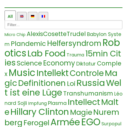
All
AlexisCosetteTrudel
Babylon Syste
Micro Chip
Rob
Helfersyndrom
Plandemic
m
otics
Lab Food
15min Cit
Trauma
ies
Economy
Science
Comple
Diktatur
Music
Intellekt
Ma
Controle
x
Russia
Wel
gic
Definitionen
Loi
t ist eine Lüge
Transhumanism
Léo
Intellect
Malt
Plasma
nard Sojli
Impfung
Hillary Clinton
e
Nurem
Magie
EGO
Armée
berg
Ferogel
Surpopul