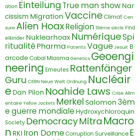
Einteilung
True man show
Nar
ation
Vaccine
Migration
cissism
Climat
Cen
Alien Hoax
Religion
Find
sure
19ème siècle
Numérique
Spi
Nuklearhoax
elkinder
ritualité
Vague
Pharma
B
Patents
Jesuit
Geoengi
arcode
Miasma
Cabal
Genetics
neering
Rattenfänger
Emeutes
Nucléair
Guru
CERN
Neue Welt Ordnung
e
Noahide Laws
Dan Pilon
Crise Alim
Merkel
3èm
Salomon
entaire
Yellow Jackets
e guerre mondiale
Hydroxychloroquin
Macro
Democracy
Mitra
Society
n
E
Iron Dome
RKI
Surveillance
Corruption