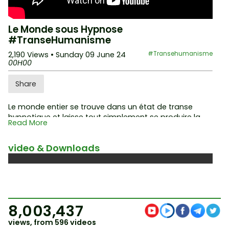
Le Monde sous Hypnose
#TranseHumanisme
2,190 Views
• Sunday 09 June 24
#Transehumanisme
00H00
Share
Le monde entier se trouve dans un état de transe
hypnotique et laisse tout simplement se produire la
Read More
transformation en surhomme bionique par le
transhumanisme et la soutient même par les multiples
video & Downloads
programmes de l'ultraprogramme babylonien MK à
grande échelle !
Liens vers les podcast:
https://www.noharm-rad.io/pa
ge.php?module=archive&v=2
8,003,437
views, from 596 videos