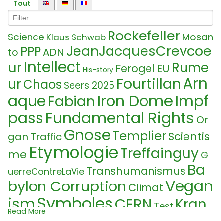
Tout
Rockefeller
Science
Mosan
Klaus Schwab
JeanJacquesCrevcoe
PPP
ADN
to
Intellect
ur
Rume
Ferogel
EU
His-story
Arn
Fourtillan
ur
Chaos
Seers 2025
Iron Dome
aque
Impf
Fabian
Fundamental Rights
pass
Or
Gnose
Templier
Scientis
gan Traffic
Etymologie
Treffainguy
me
G
Ba
Transhumanismus
uerreContreLaVie
Vegan
bylon Corruption
Climat
Symboles
ism
CERN
Kran
Test
Read More
kheit
Cyborg Botany
Digital ID