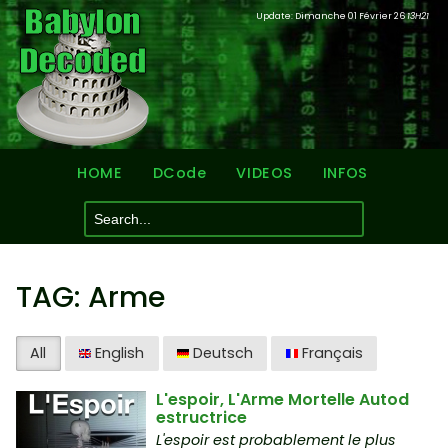
Update: Dimanche 01 Février 26
13H21
HOME
DCode
VIDEOS
INFOS
TAG: Arme
All
English
Deutsch
Français
L'espoir, L'Arme Mortelle Autod
estructrice
L'espoir est probablement le plus