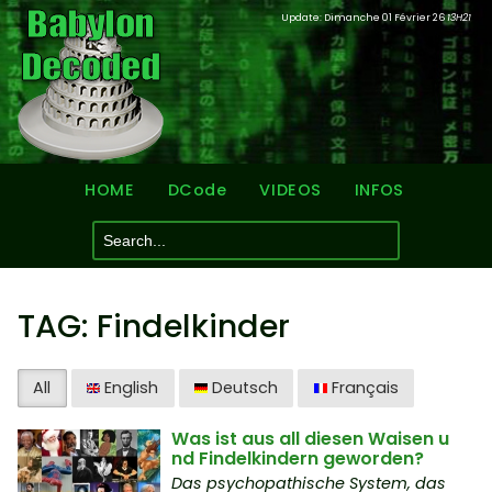
Update: Dimanche 01 Février 26
13H21
HOME
DCode
VIDEOS
INFOS
TAG: Findelkinder
All
English
Deutsch
Français
Was ist aus all diesen Waisen u
nd Findelkindern geworden?
Das psychopathische System, das