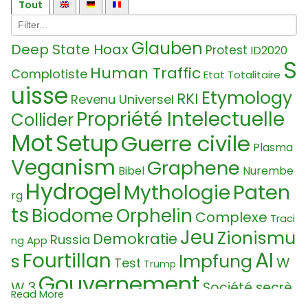
Tout
Glauben
Deep State Hoax
Protest
ID2020
S
Human Traffic
Complotiste
Etat Totalitaire
uisse
Etymology
RKI
Revenu Universel
Propriété Intelectuelle
Collider
Mot
Setup
Guerre civile
Plasma
Veganism
Graphene
Bibel
Nurembe
Hydrogel
Paten
Mythologie
rg
ts
Biodome
Orphelin
Complexe
Traci
Jeu
Zionismu
Demokratie
Russia
ng App
AI
Fourtillan
s
Impfung
W
Test
Trump
Gouvernement
W 3
Société secrè
Read More
Society
Quantum