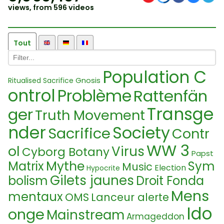
views, from 596 videos
Tout
Population C
Gnosis
Ritualised Sacrifice
ontrol
Problème
Rattenfän
Transge
ger
Truth Movement
nder
Society
Sacrifice
Contr
WW 3
ol
Virus
Cyborg Botany
Papst
Mythe
Matrix
Sym
Music
Election
Hypocrite
Gilets jaunes
bolism
Droit Fonda
Mens
mentaux
OMS
Lanceur alerte
Ido
onge
Mainstream
Armageddon