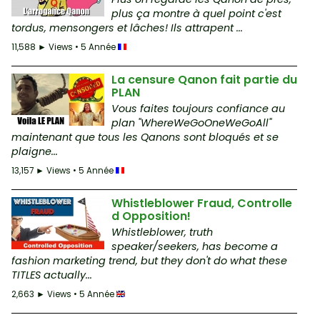
plus ça montre à quel point c'est
tordus, mensongers et lâches! Ils attrapent ...
11,588 ► Views • 5 Année
La censure Qanon fait partie du
PLAN
Vous faites toujours confiance au
plan "WhereWeGoOneWeGoAll"
maintenant que tous les Qanons sont bloqués et se
plaigne...
13,157 ► Views • 5 Année
Whistleblower Fraud, Controlle
d Opposition!
Whistleblower, truth
speaker/seekers, has become a
fashion marketing trend, but they don't do what these
TITLES actually...
2,663 ► Views • 5 Année