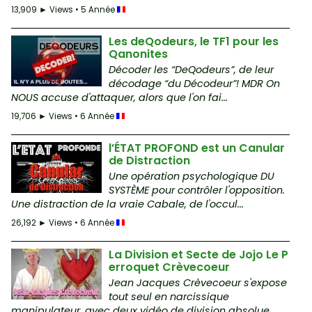
13,909 ► Views • 5 Année
Les deQodeurs, le TF1 pour les
Qanonites
Décoder les “DeQodeurs”, de leur
décodage “du Décodeur”! MDR On
NOUS accuse d'attaquer, alors que l'on fai...
19,706 ► Views • 6 Année
l’ÉTAT PROFOND est un Canular
de Distraction
Une opération psychologique DU
SYSTÈME pour contrôler l'opposition.
Une distraction de la vraie Cabale, de l'occul...
26,192 ► Views • 6 Année
La Division et Secte de Jojo Le P
erroquet Crèvecoeur
Jean Jacques Crèvecoeur s'expose
tout seul en narcissique
manipulateur, avec deux vidéo de division absolue,