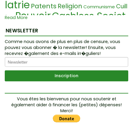
latrie
Patents
Religion
Cuill
Communisme
Pouvoir
Cashless Societ
ère
Read More
y
Fabian
Waisen
Zioni
Raoult
NEWSLETTER
smus
Marionnette
Uk
Réalité virtuelle
Comme nous avons de plus en plus de censure, vous
Education
raine Conflict
pouvez vous abonner � la newsletter! Ensuite, vous
Apocalypse
F
recevrez �galement des e-mails irr�guliers!
Welt ist eine Lüge
Résistan
ourtillan
F
Quantum Computer
ce
Setup
Vie
CC
Cyber pandemie
Smart Du
Demonstration
Apokalypse
st
Grammaire
Wahle
Vous êtes les bienvenus pour nous soutenir et
Sequenzierung
également aider à financer les (petites) dépenses!
n
Zionis
mRNA
Faschismus
Corona
Merci!
Surpopulation
L
m
Sovereign
oi civile
Terr
Cauchemar
Biodome