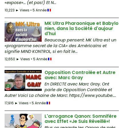
«expose»… (et pas!) Et N...
10,223 ► Views • 5 Année
MK Ultra Pharaonique et Babylo
nien, dans la Société d'aujour
d'hui
Beaucoup pensent: MK Ultra est un
«programme secret de la CIA» des Américains et
signifie MIND KONTROL, si en fait le...
12,650 ► Views • 5 Année
Opposition Controlée et Autre
avec: Marc Gray
En DIRECTE avec Marc Gray. Ont
parle de Opposition Contrôlée et
Autre! Voici La chaine de Marc: https://www.youtube....
17,916 ► Views • 5 Année
L'arrogance Qanon: Somnifère
avec Effet «Je Suis Réveillé»!
Plus on regarde les Qanon de près,