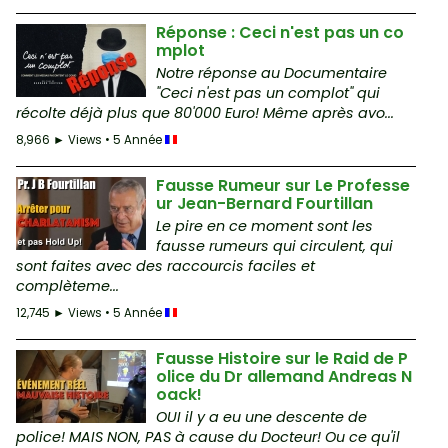
Réponse : Ceci n'est pas un co
mplot
Notre réponse au Documentaire
"Ceci n'est pas un complot" qui
récolte déjà plus que 80'000 Euro! Même après avo...
8,966 ► Views • 5 Année
Fausse Rumeur sur Le Professe
ur Jean-Bernard Fourtillan
Le pire en ce moment sont les
fausse rumeurs qui circulent, qui
sont faites avec des raccourcis faciles et
complèteme...
12,745 ► Views • 5 Année
Fausse Histoire sur le Raid de P
olice du Dr allemand Andreas N
oack!
OUI il y a eu une descente de
police! MAIS NON, PAS à cause du Docteur! Ou ce qu'il