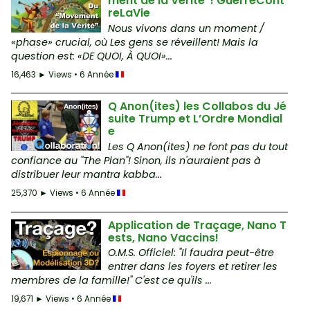
ment de la Vérité”! GuerreCont
reLaVie
Nous vivons dans un moment /
«phase» crucial, où Les gens se réveillent! Mais la
question est: «DE QUOI, À QUOI»...
16,463 ► Views • 6 Année
Q Anon(ites) les Collabos du Jé
suite Trump et L’Ordre Mondial
e
Les Q Anon(ites) ne font pas du tout
confiance au "The Plan"! Sinon, ils n'auraient pas à
distribuer leur mantra kabba...
25,370 ► Views • 6 Année
Application de Traçage, Nano T
ests, Nano Vaccins!
O.M.S. Officiel: "Il faudra peut-être
entrer dans les foyers et retirer les
membres de la famille!" C'est ce qu'ils ...
19,671 ► Views • 6 Année