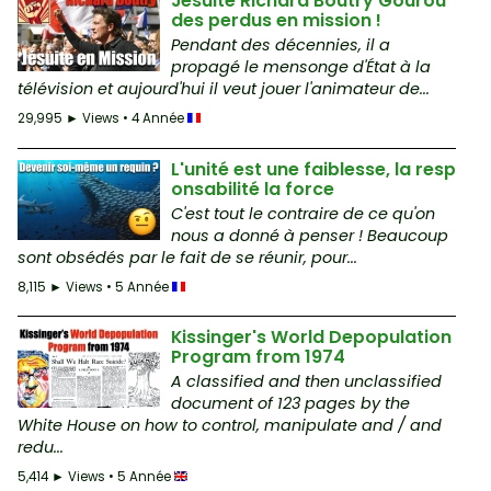
Jésuite Richard Boutry Gourou
des perdus en mission !
Pendant des décennies, il a
propagé le mensonge d'État à la
télévision et aujourd'hui il veut jouer l'animateur de...
29,995 ► Views • 4 Année
L'unité est une faiblesse, la resp
onsabilité la force
C'est tout le contraire de ce qu'on
nous a donné à penser ! Beaucoup
sont obsédés par le fait de se réunir, pour...
8,115 ► Views • 5 Année
Kissinger's World Depopulation
Program from 1974
A classified and then unclassified
document of 123 pages by the
White House on how to control, manipulate and / and
redu...
5,414 ► Views • 5 Année