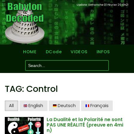
Update: Dimanche 01 Février 26
13H21
HOME
DCode
VIDEOS
INFOS
TAG: Control
All
English
Deutsch
Français
La Dualité et la Polarité ne sont
PAS UNE RÉALITÉ (preuve en 4mi
n)