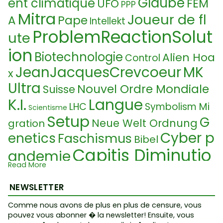
Glaube
ent climatique
FEM
UFO
PPP
Mitra
Joueur de fl
A
Pape
Intellekt
ProblemReactionSolut
ute
ion
Biotechnologie
Alien Hoa
Control
JeanJacquesCrevcoeur
MK
x
Ultra
Nouvel Ordre Mondiale
Suisse
K.I.
Langue
Mi
LHC
Symbolism
Scientisme
Setup
G
Neue Welt Ordnung
gration
Cyber p
enetics
Faschismus
Bibel
Capitis Diminutio
andemie
Read More
Stéfane Blais
Ko
Etat Totalitaire
Etat profond
NEWSLETTER
ntrolle
Loi martiale
P
Digital ID
Chemtrail
Comme nous avons de plus en plus de censure, vous
Fake Food
eace
FCC
pouvez vous abonner � la newsletter! Ensuite, vous
Fin du monde
Ne