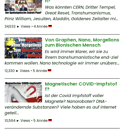
n?
Was könnten CERN, Dritter Tempel,
Great Reset, Transhumanismus,
Prinz William, Jesuiten, Aladdin, Goldenes Zeitalter mi...
34,533 ► Views • 4 Année
Von Graphen, Nano, Morgellons
zum Bionischen Mensch
Es wird immer klarer, wir sie zu
ihrem transhumanistische end-ziel
kommen wollen. Nano technologie wir immer unübers...
12,330 ► Views • 5 Année
Magnetischer COVID-Impfstof
f?
Ist der Covid Impfstoff voller
Magnete? Nanoroboter? DNA-
verändernde Substanzen? Viele haben es auf internet
geteil...
10,564 ► Views • 5 Année