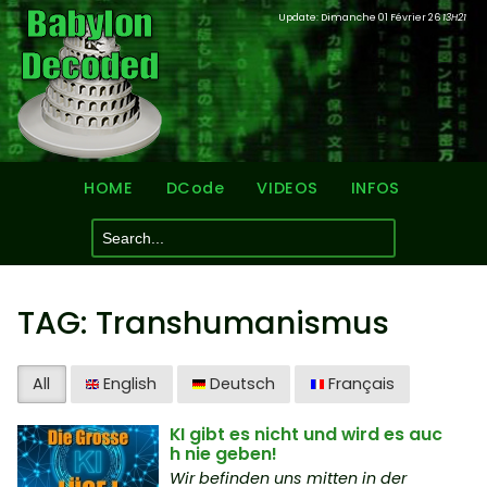
Update: Dimanche 01 Février 26
13H21
HOME
DCode
VIDEOS
INFOS
TAG: Transhumanismus
All
English
Deutsch
Français
KI gibt es nicht und wird es auc
h nie geben!
Wir befinden uns mitten in der