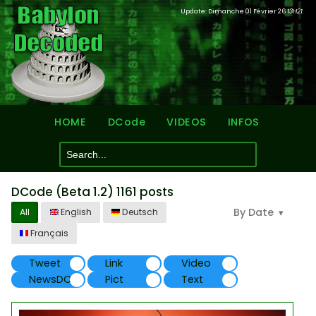
Update: Dimanche 01 Février 26
13H21
HOME
DCode
VIDEOS
INFOS
DCode (Beta 1.2) 1161 posts
By Date
All
English
Deutsch
Français
Tweet
Link
Video
NewsDC
Pict
Text