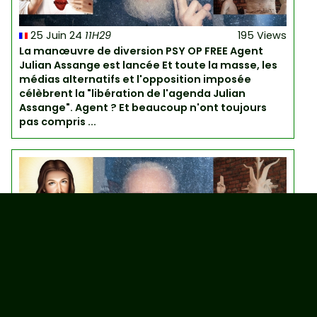
25 Juin 24
11H29
195 Views
La manœuvre de diversion PSY OP FREE Agent
Julian Assange est lancée Et toute la masse, les
médias alternatifs et l'opposition imposée
célèbrent la "libération de l'agenda Julian
Assange". Agent ? Et beaucoup n'ont toujours
pas compris ...
25 Juin 24
11H28
587 Views
Ablenkungsmanöver PSY OP FREE Agent Julian
Assange ist gestartet Und die ganze Masse, die