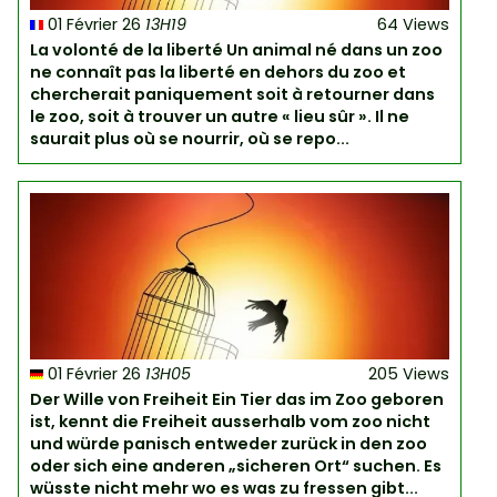
01 Février 26
13H19
64 Views
La volonté de la liberté Un animal né dans un zoo
ne connaît pas la liberté en dehors du zoo et
chercherait paniquement soit à retourner dans
le zoo, soit à trouver un autre « lieu sûr ». Il ne
saurait plus où se nourrir, où se repo...
01 Février 26
13H05
205 Views
Der Wille von Freiheit Ein Tier das im Zoo geboren
ist, kennt die Freiheit ausserhalb vom zoo nicht
und würde panisch entweder zurück in den zoo
oder sich eine anderen „sicheren Ort“ suchen. Es
wüsste nicht mehr wo es was zu fressen gibt...