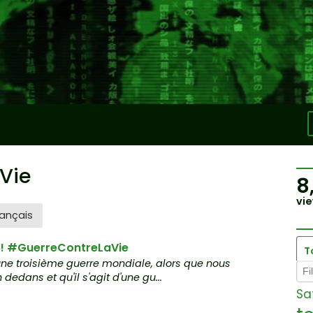
Vie
8
vie
ançais
e ! #GuerreContreLaVie
T
ne troisième guerre mondiale, alors que nous
edans et qu'il s'agit d'une gu...
Sa