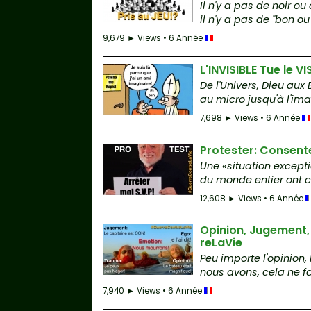
Il n'y a pas de noir o
il n'y a pas de "bon ou
9,679 ► Views • 6 Année
L'INVISIBLE Tue le 
De l'Univers, Dieu aux
au micro jusqu'à l'ima
7,698 ► Views • 6 Année
Protester: Consent
Une «situation excepti
du monde entier ont cl
12,608 ► Views • 6 Année
Opinion, Jugement,
reLaVie
Peu importe l'opinion,
nous avons, cela ne fa
7,940 ► Views • 6 Année