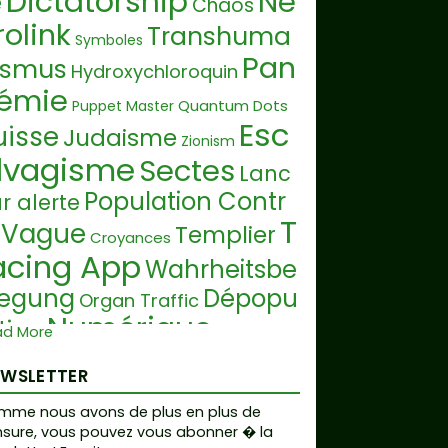
Dictatorship
Ne
e
Chaos
rolink
Transhuma
Symboles
Pan
ismus
Hydroxychloroquin
émie
Quantum Dots
Puppet Master
Esc
uisse
Judaisme
Zionism
lvagisme
Sectes
Lanc
Population Contr
r alerte
T
Vague
Templier
Croyances
acing App
Wahrheitsbe
egung
Dépopu
Organ Traffic
Numérique
tion
ad More
Religion
itra
Ferogel
Alien Hoax
Ukrain
EWSLETTER
Darpa
Crise Alimenta
onflict
mme nous avons de plus en plus de
Sequencing
e
Crise financière
sure, vous pouvez vous abonner � la