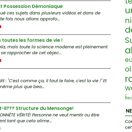
t
et Possession Démoniaque
u
é ces sujets dans plusieurs vidéos et dans de
n
 fois nous allons approfo...
d
S
toutes les formes de vie !
a
la, mais toute la science moderne est pleinement
se rapprocher de cet objec...
eu
ol
r
: "C'est comme ça, il faut le faire, c'est la vie !" Et
w
ême plus que bea...
la
Re
M
-il??? Structure du Mensonge!
N
HONNÊTE VÉRITÉ! Personne ne veut mentir ou être
e C
nt tant que cela alime...
Co
ir
cen