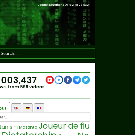
Update: Dimanche 01 Février 26
13H21
,003,437
ws, from 596 videos
out
Joueur de flu
tanism
Mosanto