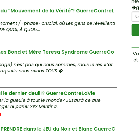
new
Wi
�ga
e du “Mouvement de la Vérité”! GuerreContreL
S
o
oment / «phase» crucial, où Les gens se réveillent!
DE QUOI, À QUOI»...
g
O
M
ames Bond et Mère Teresa Syndrome GuerreCo
Vo
et
t
N
age) n'est pas qui nous sommes, mais le résultat
laquelle nous avons TOUS �...
s
it
m
ui le dernier deuil!? GuerreContreLaVie
e
r la gueule à tout le monde? Jusqu’à ce que
r ni parler ??? Mentir a...
ü
o
 PRENDRE dans le JEU du Noir et Blanc GuerreC
N