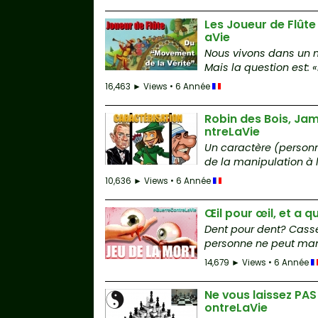
Les Joueur de Flût
aVie
Nous vivons dans un m
Mais la question est: «
16,463 ► Views • 6 Année
Robin des Bois, J
ntreLaVie
Un caractère (personn
de la manipulation à 
10,636 ► Views • 6 Année
Œil pour œil, et a q
Dent pour dent? Casse
personne ne peut mange
14,679 ► Views • 6 Année
Ne vous laissez PAS
ontreLaVie