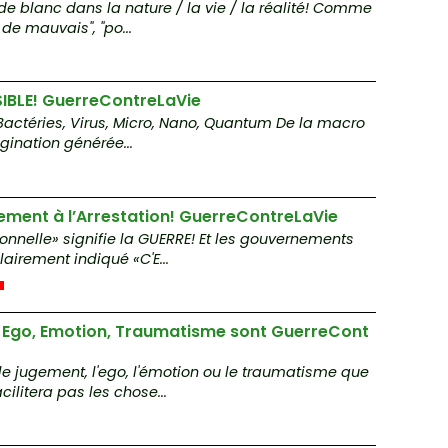
u de blanc dans la nature / la vie / la réalité! Comme
om
 de mauvais", "po...
e
N
VISIBLE! GuerreContreLaVie
ce
 Bactéries, Virus, Micro, Nano, Quantum De la macro
p
gination générée...
ü
e
ement à l’Arrestation! GuerreContreLaVie
a
onnelle» signifie la GUERRE! Et les gouvernements
mi
airement indiqué «C'E...
ti
C
 Ego, Emotion, Traumatisme sont GuerreCont
ta
 le jugement, l'ego, l'émotion ou le traumatisme que
S
cilitera pas les chose...
n