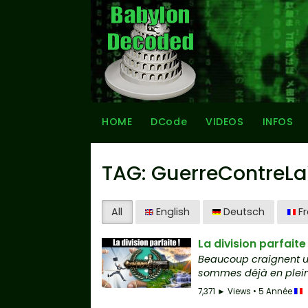
HOME
DCode
VIDEOS
INFOS
TAG: GuerreContreLa
All
English
Deutsch
Fr
La division parfait
Beaucoup craignent u
sommes déjà en plein d
7,371 ► Views • 5 Année