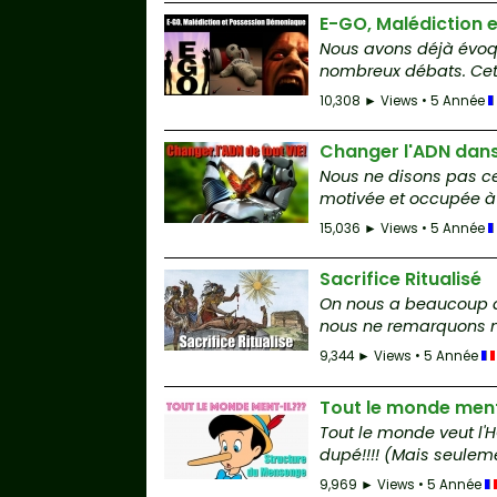
E-GO, Malédiction 
Nous avons déjà évoqu
nombreux débats. Cette
10,308 ► Views • 5 Année
Changer l'ADN dans 
Nous ne disons pas ce
motivée et occupée à 
15,036 ► Views • 5 Année
Sacrifice Ritualisé
On nous a beaucoup dit 
nous ne remarquons m
9,344 ► Views • 5 Année
Tout le monde ment
Tout le monde veut l'
dupé!!!! (Mais seuleme
9,969 ► Views • 5 Année