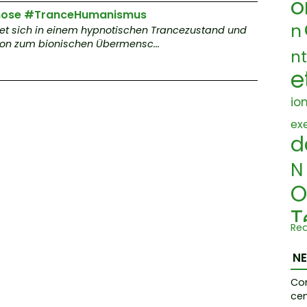
o
pnose #TranceHumanismus
n
det sich in einem hypnotischen Trancezustand und
ion zum bionischen Übermensc...
nt
e
io
ex
d
N
O
T
Re
A
N
Co
n
cen