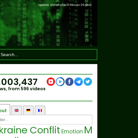
Update: Dimanche 01 Février 26
13H21
,003,437
ws, from 596 videos
out
M
kraine Conflit
Emotion