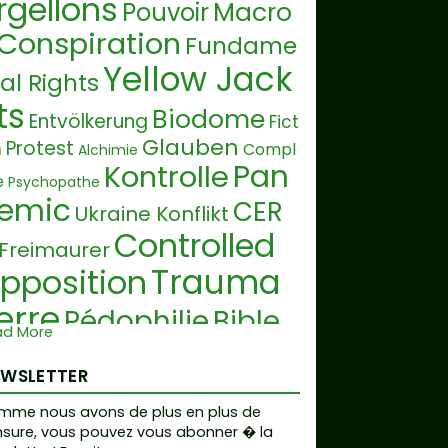
rgellons
Macro
Pouvoir
Conspiration
Fundame
Yellow Jack
al Rights
ts
Biodome
Entvölkerung
Fict
Glauben
Protest
n
Compl
Alchimie
Pan
Kontrolle
e
Psychopathe
emic
CER
Ukraine Konflikt
Controlled
Freimaurer
Trauma
pposition
erre
Pédophilie
Bible
ad More
I
Mainstrea
Kult
Transgender
EWSLETTER
Education
m
Geoengi
mme nous avons de plus en plus de
Magie
eering
Scientismus
sure, vous pouvez vous abonner � la