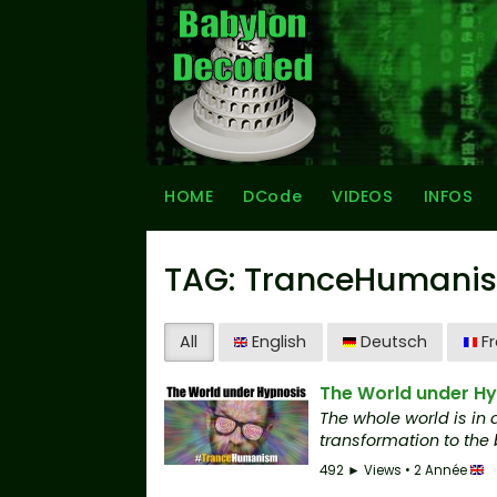
HOME
DCode
VIDEOS
INFOS
TAG: TranceHumani
All
English
Deutsch
Fr
The World under 
The whole world is in 
transformation to the
492 ► Views • 2 Année