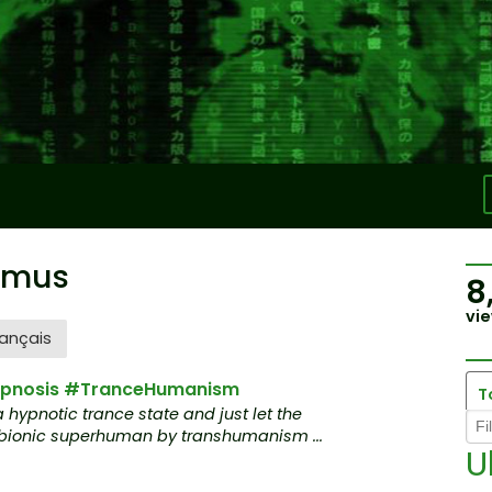
smus
8
vie
ançais
Hypnosis #TranceHumanism
T
a hypnotic trance state and just let the
 bionic superhuman by transhumanism ...
U