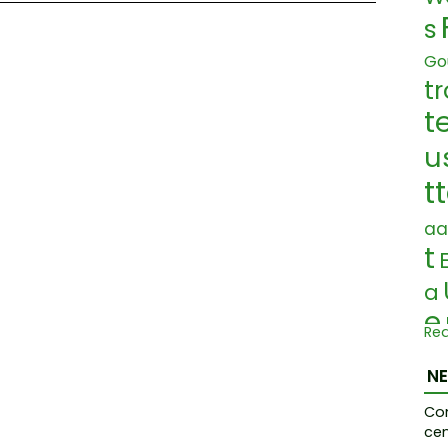
s
Go
tr
t
u
t
aa
t
a
e
Re
r
N
n
Co
o
cen