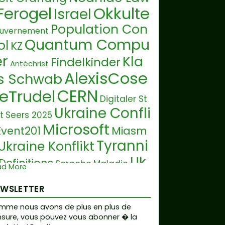
Ferogel
Okkulte
Israel
Population Con
uvernement
Quantum Compu
ol
KZ
er
Kla
Findelkinder
Antéchrist
AlexisCose
s Schwab
CERN
teTrudel
Digitaler St
Ukraine Confli
t
Seers 2025
Microsoft
Event201
Miasm
Tyranni
Ukraine Konflikt
Uk
Definitions
Sprache
Maladie
ad More
aine Conflict
Corruptio
EWSLETTER
Plandemie
Pr
Diktatur
mme nous avons de plus en plus de
test
OMS
Tiare
Robotics
Bo
Vatican
sure, vous pouvez vous abonner � la