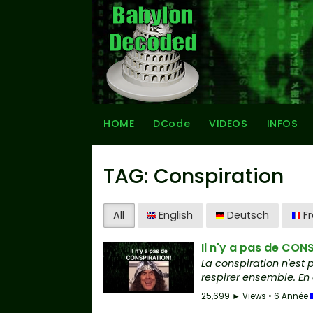
HOME
DCode
VIDEOS
INFOS
TAG: Conspiration
All
English
Deutsch
Fr
Il n'y a pas de CON
La conspiration n'est 
respirer ensemble. En c
25,699 ► Views • 6 Année