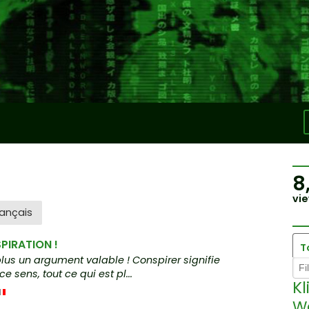
8
vie
ançais
SPIRATION !
T
plus un argument valable ! Conspirer signifie
e sens, tout ce qui est pl...
K
W