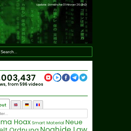
Update: Dimanche 01 Février 26
13H21
,003,437
ws, from 596 videos
out
lima Hoax
Neue
Smart Material
Noahide Law
elt Ordnung