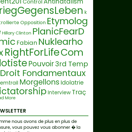
ent201
Antinatalism
Control
riegGegensLeben
k
Etymolog
rollierte Opposition
e
PlanicFearD
Hillary Clinton
mic
Nuklearho
Fabian
RightForLife
Com
x
lotiste
Pouvoir
3rd Temp
Droit Fondamentaux
Morgellons
Idolatrie
emtrail
ictatorship
Traç
Interview
ad More
EGO
Raoult
S
ge
Pédophilie
Maladie
E
EWSLETTER
art Material
Ph
tvölkerung
Armée
mme nous avons de plus en plus de
sure, vous pouvez vous abonner � la