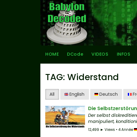
HOME
DCode
VIDEOS
INFOS
TAG: Widerstand
All
English
Deutsch
Fr
Die Selbstzerstöru
Der selbst diskreditie
manipuliert, kondition
12,499 ► Views • 4 Année