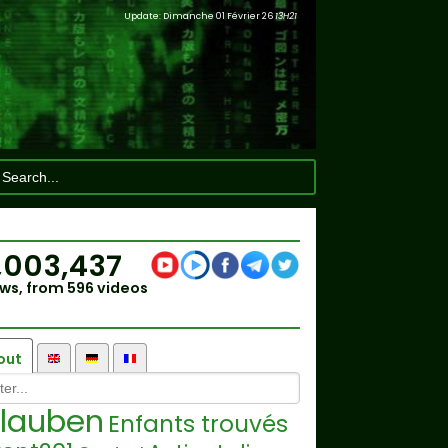
Update: Dimanche 01 Février 26
13H21
,003,437
ws, from 596 videos
out
lauben
Enfants trouvés