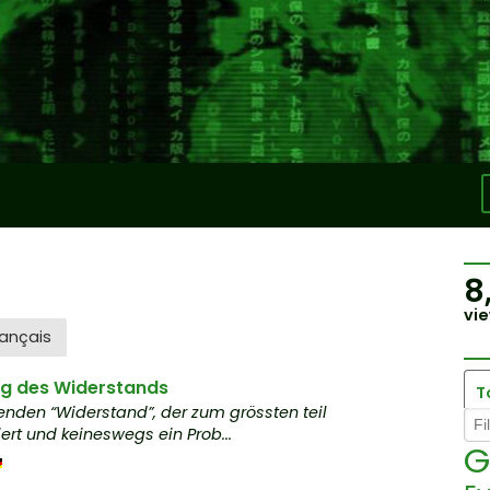
8
vie
ançais
ng des Widerstands
T
renden “Widerstand”, der zum grössten teil
iert und keineswegs ein Prob...
G