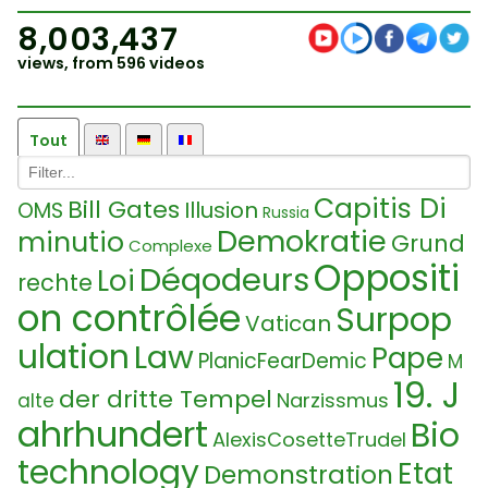
8,003,437
views, from 596 videos
Tout
Capitis Di
Bill Gates
Illusion
OMS
Russia
Demokratie
minutio
Grund
Complexe
Oppositi
Déqodeurs
Loi
rechte
on contrôlée
Surpop
Vatican
ulation
Law
Pape
PlanicFearDemic
M
19. J
der dritte Tempel
Narzissmus
alte
ahrhundert
Bio
AlexisCosetteTrudel
technology
Etat
Demonstration