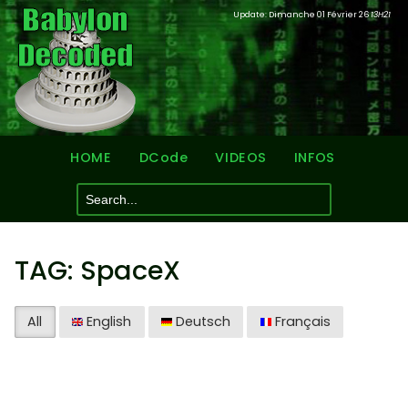
Update: Dimanche 01 Février 26
13H21
HOME
DCode
VIDEOS
INFOS
TAG: SpaceX
All
English
Deutsch
Français