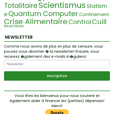
Scientismus
Totalitaire
Statism
Quantum Computer
e
Confinement
Crise Alimentaire
Cuill
Control
Read More
F
ère
Hypocrite
Mensonge
Intellekt
abian
NEWSLETTER
Economy
Plandemie
Puti
Occulte
Comme nous avons de plus en plus de censure, vous
n
Noahide Laws
Intellect
K.I.
pouvez vous abonner � la newsletter! Ensuite, vous
Pharaon
Belief
Nanotechnologie
recevrez �galement des e-mails irr�guliers!
Grammatik
Gouvernement
M
MK Ultra
arionnette
S
Guru
Graphene
Nordstream 1
etup
Geoengineeri
Entvölkerung
ng
Interview
Nuremberg
Vous êtes les bienvenus pour nous soutenir et
WarUponLife
Psyop
également aider à financer les (petites) dépenses!
Fasciste
3rd T
Merci!
LegalNameFraud
Mot
China
emple