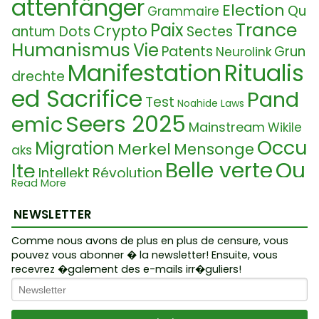
attenfänger
Election
Qu
Grammaire
Trance
Paix
Crypto
antum Dots
Sectes
Humanismus
Vie
Patents
Grun
Neurolink
Manifestation
Ritualis
drechte
ed Sacrifice
Pand
Test
Noahide Laws
Seers 2025
emic
Mainstream
Wikile
Occu
Migration
Merkel
Mensonge
aks
Belle verte
Qu
lte
Intellekt
Révolution
Read More
antum
Die W
Intellect
Ukraine Conflit
elt ist eine Lüge
Kissinger
NEWSLETTER
Sym
Gra
Event201
Grammatic
bolism
Comme nous avons de plus en plus de censure, vous
pouvez vous abonner � la newsletter! Ensuite, vous
mmatik
Scient
kontrollierte Opposition
recevrez �galement des e-mails irr�guliers!
Fourtilla
ismus
Transhumanisme
n
Nom
Lebensmittelkrise