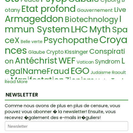
Etat profond
Live
otany
Gouvernement
Armageddon
I
Biotechnology
LHC
mmun System
Myth
Spa
Croya
Psychopathe
ceX
Belle verte
nces
Conspirati
Kissinger
Crypto
Glaube
WEF
Antéchrist
L
on
Syndrom
Vatican
EGO
egalNameFraud
Raoult
Judaisme
Manifestation
Zionism
Test
Vote
IA
Read More
Complotist
Pédophilie
Syndrome
NEWSLETTER
FEM
e
George Soros
Wahrheitsbewegung
Comme nous avons de plus en plus de censure, vous
A
Sylvai
Gelbwesten
Alchimie
pouvez vous abonner � la newsletter! Ensuite, vous
Magnetofection
n Laforest
recevrez �galement des e-mails irr�guliers!
Gn
Transhumanismus
Dualit
ose