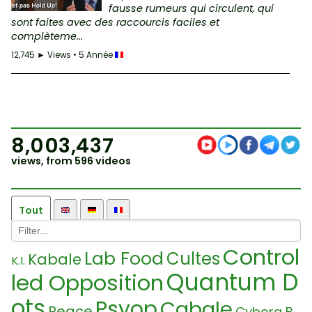
fausse rumeurs qui circulent, qui
sont faites avec des raccourcis faciles et
complèteme...
12,745 ► Views • 5 Année
8,003,437
views, from 596 videos
Tout
Control
Lab Food
Cultes
Kabale
K.I.
Quantum D
led Opposition
ots
Psyop
Cabale
Peace
Cyborg B