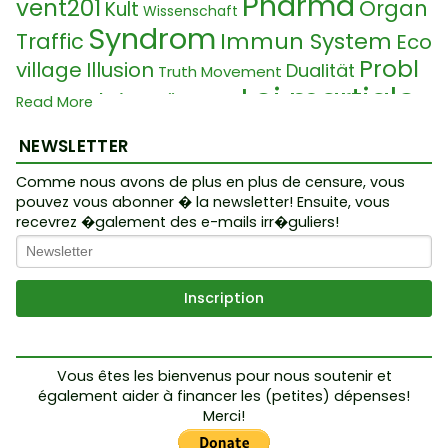
Pharma
vent201
Organ
Kult
Wissenschaft
Syndrom
Immun System
Traffic
Eco
Probl
village
Illusion
Dualität
Truth Movement
Loi martiale
emReaktionLösung
T
Read More
Vote
Orpha
Papst
ribunal
Nordstream 1
NEWSLETTER
n
Veganism
UFO
Etat profond
Conspiracy
Complot
Patents
Graphe
Comme nous avons de plus en plus de censure, vous
Test
pouvez vous abonner � la newsletter! Ensuite, vous
ne
Kabale
recevrez �galement des e-mails irr�guliers!
Grammaire
EGO
Ukraine Conflict
GuerreCo
Zionism
Maladie
Transhumanismus
Micro Chip
Dan Pilon
ntreLaVie
Malédiction
Traçage
Fin du m
Gelbwest
onde
Genetics
Sovereign
Vous êtes les bienvenus pour nous soutenir et
en
Kissinger
Crise
Tyrannie
également aider à financer les (petites) dépenses!
Rêve
Merci!
Klima Hoax
Alimentaire
Die Welt ist