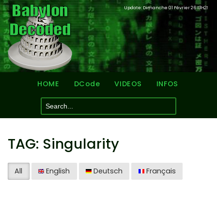
Update: Dimanche 01 Février 26
13H21
HOME
DCode
VIDEOS
INFOS
TAG: Singularity
All
English
Deutsch
Français