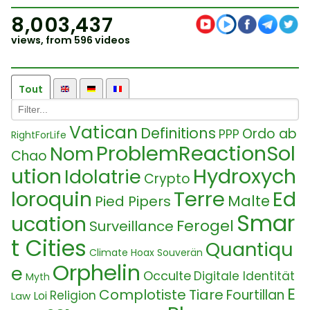
8,003,437
views, from 596 videos
Tout
Vatican
Definitions
Ordo ab
PPP
RightForLife
ProblemReactionSol
Nom
Chao
ution
Hydroxych
Idolatrie
Crypto
loroquin
Terre
Ed
Malte
Pied Pipers
Smar
ucation
Ferogel
Surveillance
t Cities
Quantiqu
Climate Hoax
Souverän
Orphelin
e
Occulte
Digitale Identität
Myth
E
Complotiste
Tiare
Fourtillan
Religion
Loi
Law