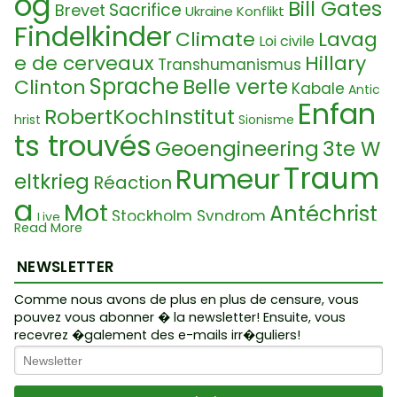
og
Bill Gates
Sacrifice
Brevet
Ukraine Konflikt
Findelkinder
Climate
Lavag
Loi civile
e de cerveaux
Hillary
Transhumanismus
Sprache
Belle verte
Clinton
Kabale
Antic
Enfan
RobertKochInstitut
hrist
Sionisme
ts trouvés
Geoengineering
3te W
Traum
Rumeur
eltkrieg
Réaction
a
Mot
Antéchrist
Stockholm Syndrom
Live
Read More
WarUponLife
Suisse
His-story
Health
Alc
Emeutes
NEWSLETTER
Emotion
Klima Hoax
5G
himie
Dépopulation
Qanon
EU
Comme nous avons de plus en plus de censure, vous
Virus
Vaccin
pouvez vous abonner � la newsletter! Ensuite, vous
Collider
15mi
Russia
Greta
recevrez �galement des e-mails irr�guliers!
n Cities
Finanz Krise
Confinement
Myt
Sequencing
Cauchemar
Sequenzierun
he