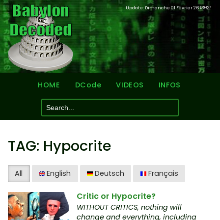
Update: Dimanche 01 Février 26
13H21
HOME
DCode
VIDEOS
INFOS
TAG: Hypocrite
All
English
Deutsch
Français
Critic or Hypocrite?
WITHOUT CRITICS, nothing will
change and everything, including