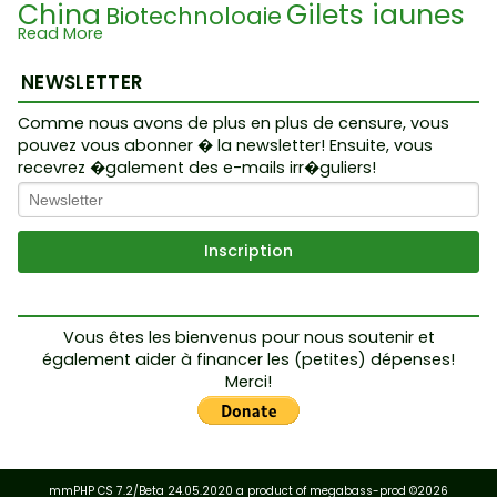
China
Gilets jaunes
Biotechnologie
Read More
Diktatur
Etymologie
Veganism
Sy
RechtAufsLeben
NEWSLETTER
lvain Laforest
Micro C
Digitaler Staat
3ème guerr
Darpa
hip
Comme nous avons de plus en plus de censure, vous
Die Welt is
pouvez vous abonner � la newsletter! Ensuite, vous
e mondiale
Dictatorship
recevrez �galement des e-mails irr�guliers!
Paix
t eine Lüge
Widerstand
Scie
Jud
A.I.
nce
Crise financière
Andreas Noack
KriegGege
aisme
Réalité virtuelle
Illusion
OMS
nsLeben
Emoti
Cultes
Pape
on
Ukraine Konflikt
Fourtillan
Vous êtes les bienvenus pour nous soutenir et
Demok
également aider à financer les (petites) dépenses!
Salomon
LegalNameFraud
Occul
ratie
Merci!
Croyances
Babylon Corrupti
t
Vot
on
Jeu
Cancer
Morgellons
Société secrète
e
19th ce
Pharaon
His-story
mmPHP
CS 7.2/Beta 24.05.2020 a product of megabass-prod ©2026
Vatican