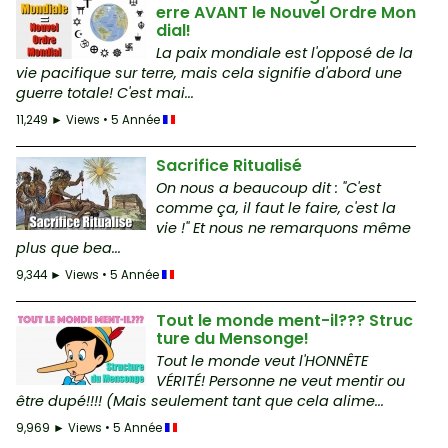
erre AVANT le Nouvel Ordre Mon
dial!
La paix mondiale est l'opposé de la
vie pacifique sur terre, mais cela signifie d'abord une
guerre totale! C'est mai...
11,249 ► Views • 5 Année
Sacrifice Ritualisé
On nous a beaucoup dit : "C'est
comme ça, il faut le faire, c'est la
vie !" Et nous ne remarquons même
plus que bea...
9,344 ► Views • 5 Année
Tout le monde ment-il??? Struc
ture du Mensonge!
Tout le monde veut l'HONNÊTE
VÉRITÉ! Personne ne veut mentir ou
être dupé!!!! (Mais seulement tant que cela alime...
9,969 ► Views • 5 Année