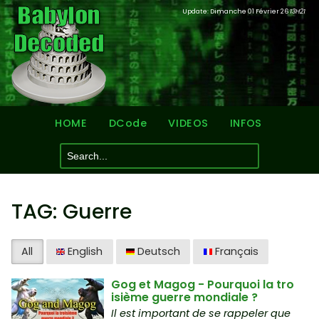
Update: Dimanche 01 Février 26
13H21
HOME
DCode
VIDEOS
INFOS
TAG: Guerre
All
English
Deutsch
Français
Gog et Magog - Pourquoi la tro
isième guerre mondiale ?
Il est important de se rappeler que