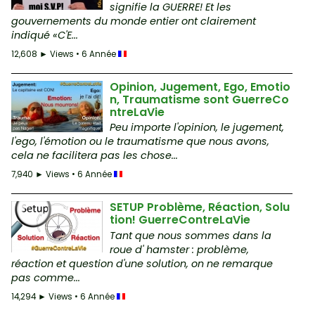
signifie la GUERRE! Et les
gouvernements du monde entier ont clairement
indiqué «C'E...
12,608 ► Views • 6 Année
Opinion, Jugement, Ego, Emotio
n, Traumatisme sont GuerreCo
ntreLaVie
Peu importe l'opinion, le jugement,
l'ego, l'émotion ou le traumatisme que nous avons,
cela ne facilitera pas les chose...
7,940 ► Views • 6 Année
SETUP Problème, Réaction, Solu
tion! GuerreContreLaVie
Tant que nous sommes dans la
roue d' hamster : problème,
réaction et question d'une solution, on ne remarque
pas comme...
14,294 ► Views • 6 Année