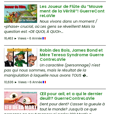
Les Joueur de Flûte du “Mouve
ment de la Vérité”! GuerreCont
reLaVie
Nous vivons dans un moment /
«phase» crucial, où Les gens se réveillent! Mais la
question est: «DE QUOI, À QUOI»...
16,463 ► Views • 6 Année
Robin des Bois, James Bond et
Mère Teresa Syndrome Guerre
ContreLaVie
Un caractère (personnage) n'est
pas qui nous sommes, mais le résultat de la
manipulation à laquelle nous avons TOUS �...
10,636 ► Views • 6 Année
Œil pour œil, et a qui le dernier
deuil!? GuerreContreLaVie
Dent pour dent? Casser la gueule à
tout le monde? Jusqu’à ce que