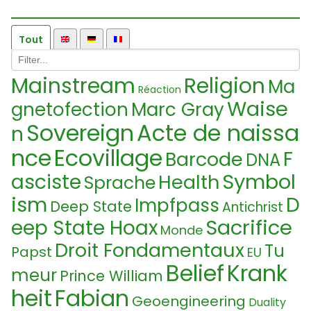
Tout
Mainstream
Religion
Ma
Réaction
Waise
gnetofection
Marc Gray
Sovereign
Acte de naissa
n
nce
Ecovillage
F
Barcode
DNA
Symbol
asciste
Health
Sprache
ism
D
Impfpass
Deep State
Antichrist
Sacrifice
eep State Hoax
Monde
Droit Fondamentaux
Tu
Papst
EU
Belief
Krank
meur
Prince William
heit
Fabian
Geoengineering
Duality