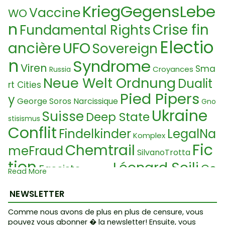
KriegGegensLebe
Vaccine
WO
n
Crise fin
Fundamental Rights
Electio
UFO
ancière
Sovereign
n
Syndrome
Viren
Sma
Croyances
Russia
Neue Welt Ordnung
Dualit
rt Cities
Pied Pipers
y
George Soros
Narcissique
Gno
Ukraine
Suisse
Deep State
stisismus
Conflit
Findelkinder
LegalNa
Komplex
Fic
Chemtrail
meFraud
SilvanoTrotta
tion
Léonard Sojli
Go
Fasciste
Corona
Read More
Loi martiale
uvernement
Sa
Belle verte
NEWSLETTER
Stockholm Syndrom
Gelb
tanism
Benjamin Netanyahu
westen
Comme nous avons de plus en plus de censure, vous
Sing
pouvez vous abonner � la newsletter! Ensuite, vous