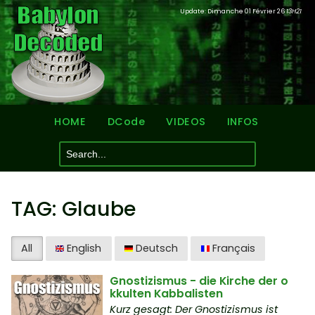
Update: Dimanche 01 Février 26
13H21
HOME
DCode
VIDEOS
INFOS
TAG: Glaube
All
English
Deutsch
Français
Gnostizismus - die Kirche der o
kkulten Kabbalisten
Kurz gesagt: Der Gnostizismus ist