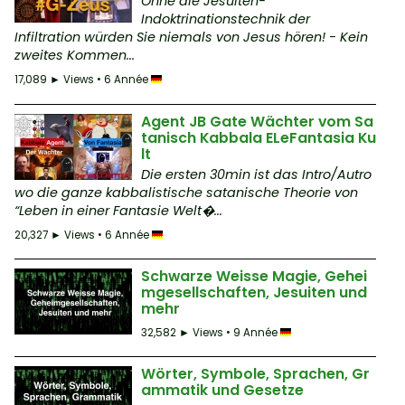
Ohne die Jesuiten-
Indoktrinationstechnik der
Infiltration würden Sie niemals von Jesus hören! - Kein
zweites Kommen...
17,089 ► Views • 6 Année
Agent JB Gate Wächter vom Sa
tanisch Kabbala ELeFantasia Ku
lt
Die ersten 30min ist das Intro/Autro
wo die ganze kabbalistische satanische Theorie von
“Leben in einer Fantasie Welt�...
20,327 ► Views • 6 Année
Schwarze Weisse Magie, Gehei
mgesellschaften, Jesuiten und
mehr
32,582 ► Views • 9 Année
Wörter, Symbole, Sprachen, Gr
ammatik und Gesetze