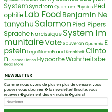
System
Péd
Syndrom
Quantum Physics
Lab Food
Benjamin Ne
ophilie
Salomon
tanyahu
Pied Pipers
System Im
Sprache
Narcissique
munitaire
Vote
E
Souverän
Openmic
pstein
Clinto
LegalNameFraud
Krankheit
n
Wahrheitsbe
Hypocrite
Science Fiction
Deep State
Read More
wegung
Human Righ
Controle
EmaKrusi
NEWSLETTER
ts
Biodome
K.I.
Freimaurer
Interview
Gen
Comme nous avons de plus en plus de censure, vous
Mensonge
pouvez vous abonner � la newsletter! Ensuite, vous
Pouvoir
PCR Test
etik
New World
recevrez �galement des e-mails irr�guliers!
Conspir
Order
Treffainguy
Satanismus
acy
Noahide Laws
Test