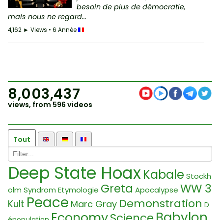
besoin de plus de démocratie,
mais nous ne regard...
4,162 ► Views • 6 Année
8,003,437
views, from 596 videos
Tout
Deep State Hoax
Kabale
Stockh
Greta
WW 3
olm Syndrom
Etymologie
Apocalypse
Peace
Demonstration
Kult
Marc Gray
D
Babylon
Economy
Science
épopulation