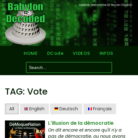
Update: Dimanche 01 Février 26
13H21
HOME
DCode
VIDEOS
INFOS
TAG: Vote
All
English
Deutsch
Français
L'illusion de la démocratie
On dit encore et encore qu'il n'y a
pas de démocratie, ou nous avons