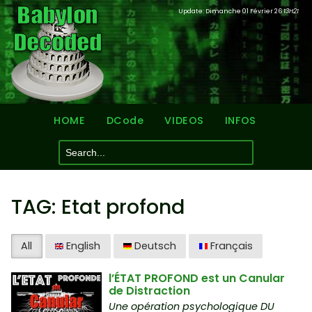
Update: Dimanche 01 Février 26
13H21
HOME
DCode
VIDEOS
INFOS
TAG: Etat profond
All
English
Deutsch
Français
l’ÉTAT PROFOND est un Canular
de Distraction
Une opération psychologique DU