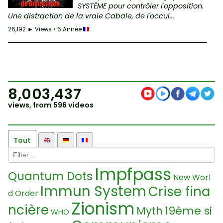
SYSTÈME pour contrôler l'opposition.
Une distraction de la vraie Cabale, de l'occul...
26,192 ► Views • 6 Année
8,003,437
views, from 596 videos
Tout
Impfpass
Quantum Dots
New Worl
Immun System
Crise fina
d Order
Zionism
ncière
19ème si
Myth
WHO