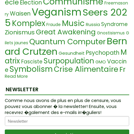
Communisme
ècle
Election
Freemason
Veganism
Seers 202
Waisen
ry
5
Komplex
Music
Syndrome
Russia
Fraude
Great Awakening
Zionismus
Gnostisismus
G
Bern
Quantum Computer
ilets jaunes
ard Crutzen
M
Psychopath
Gesundheit
atrix
Surpopulation
Vaccin
Fasciste
GMO
Symbolism
Crise Alimentaire
Fr
e
Dictature
Stockhol
Read More
anc-Maçon
m Syndrom
Croyances
NEWSLETTER
Etat Totalit
Great Reset
Transehum
Guerre
aire
Comme nous avons de plus en plus de censure, vous
Opposition
anisme
pouvez vous abonner � la newsletter! Ensuite, vous
Alchimie
Dictatorship
recevrez �galement des e-mails irr�guliers!
contrôlée
Fake Foo
TranceHumanismus
Findelkinder
d
Gelbwesten
Etymolo