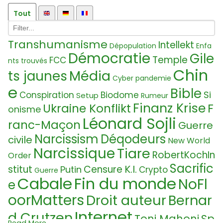
Tout
Transhumanisme
Intellekt
Dépopulation
Enfa
Démocratie
Gile
Temple
FCC
nts trouvés
Chin
Média
ts jaunes
Cyber pandemie
e
Bible
Si
Conspiration
Biodome
Setup
Rumeur
Finanz Krise
Ukraine Konflikt
F
onisme
Léonard Sojli
ranc-Maçon
Guerre
Narcissism
Déqodeurs
civile
New World
Narcissique
Tiare
RobertKochIn
Order
Sacrific
K.I.
stitut
Censure
Putin
Crypto
Guerre
Cabale
Fin du monde
NoFl
e
oorMatters
Droit auteur
Bernar
Internet
d Crutzen
Toni Mahoni
Sp