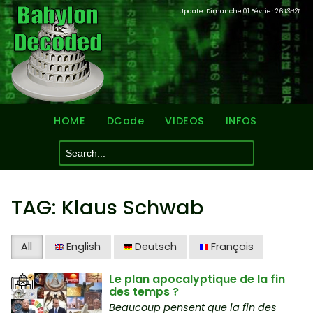
Update: Dimanche 01 Février 26
13H21
HOME
DCode
VIDEOS
INFOS
TAG: Klaus Schwab
All
English
Deutsch
Français
Le plan apocalyptique de la fin
des temps ?
Beaucoup pensent que la fin des