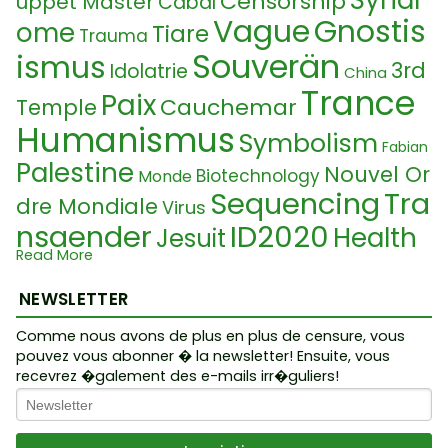
Censorship
uppet Master
Cabal
Vague
Gnostis
ome
Tiare
Trauma
Souverän
ismus
3rd
Idolatrie
China
Trance
Paix
Cauchemar
Temple
Humanismus
Symbolism
Fabian
Palestine
Nouvel Or
Biotechnology
Monde
Sequencing
Tra
dre Mondiale
Virus
nsgender
ID2020
Health
Jesuit
Read More
UFO
Crise financière
Al
Tumeur
exisCosetteTrudel
NEWSLETTER
TruMonShow
Controlled Oppositi
Comme nous avons de plus en plus de censure, vous
Faschismus
pouvez vous abonner � la newsletter! Ensuite, vous
on
Eau
Marc Gr
recevrez �galement des e-mails irr�guliers!
Marionnette
Manifestation
Peace
ay
Cashless Society
Opposition contrôlée
Grammatik
Grundrechte