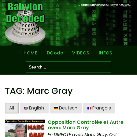
Update: Dimanche 01 Février 26
13H21
HOME
DCode
VIDEOS
INFOS
TAG: Marc Gray
All
English
Deutsch
Français
Opposition Controlée et Autre
avec: Marc Gray
En DIRECTE avec Marc Gray. Ont