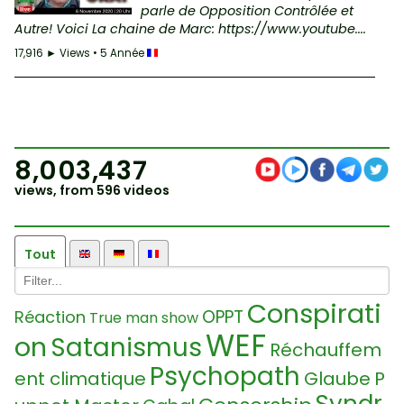
parle de Opposition Contrôlée et
Autre! Voici La chaine de Marc: https://www.youtube....
17,916 ► Views • 5 Année
8,003,437
views, from 596 videos
Tout
Conspirati
OPPT
Réaction
True man show
WEF
on
Satanismus
Réchauffem
Psychopath
ent climatique
Glaube
P
Syndr