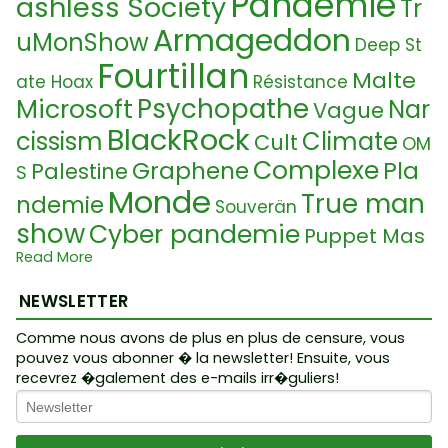
Pandémie
ashless Society
Tr
Armageddon
uMonShow
Deep St
Fourtillan
Malte
ate Hoax
Résistance
Psychopathe
Microsoft
Nar
Vague
BlackRock
cissism
Climate
Cult
OM
Complexe
Graphene
Pla
Palestine
S
Monde
True man
ndemie
Souverän
show
Cyber pandemie
Puppet Mas
Wahlen
Read More
ter
Tracing Ap
Covid-19
3rd Temple
Bill Gates
Fake Food
E
Idolatrie
NEWSLETTER
p
meutes
Election
Syst
19. Jahrhundert
Comme nous avons de plus en plus de censure, vous
em Immunitaire
Guerre civile
pouvez vous abonner � la newsletter! Ensuite, vous
Sant
recevrez �galement des e-mails irr�guliers!
George Soros
UFO
Treffainguy
é
P
Solution
Es
Biotechnologie
syop