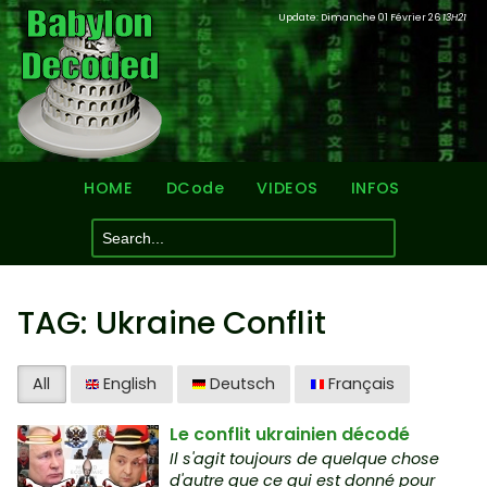
Update: Dimanche 01 Février 26
13H21
HOME
DCode
VIDEOS
INFOS
TAG: Ukraine Conflit
All
English
Deutsch
Français
Le conflit ukrainien décodé
Il s'agit toujours de quelque chose
d'autre que ce qui est donné pour