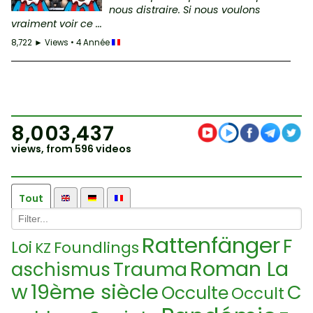
nous distraire. Si nous voulons
vraiment voir ce ...
8,722 ► Views • 4 Année
8,003,437
views, from 596 videos
Tout
Rattenfänger
F
Loi
Foundlings
KZ
Roman La
Trauma
aschismus
w
19ème siècle
C
Occulte
Occult